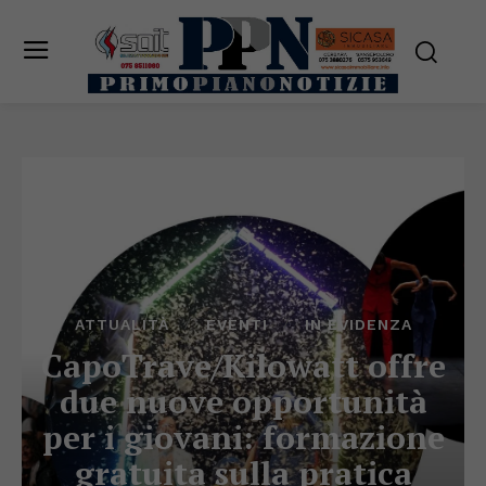
ATTUALITÀ
EVENTI
IN EVIDENZA
CapoTrave/Kilowatt offre
due nuove opportunità
per i giovani: formazione
gratuita sulla pratica