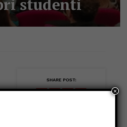
pri studenti
SHARE POST:
×
d
e
me