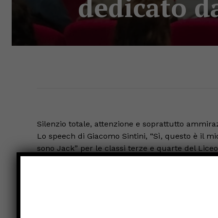
dedicato da
Silenzio totale, attenzione e soprattutto ammiraz
Lo speech di Giacomo Sintini, “Sì, questo è i
sono Jack” per le classi terze e quarte del Lice
formazione dedicato dalla scuola ai propri stude
Preceduto dai saluti del DS, Prof. Marta Boriosi, 
introdotto dal prof. Stefano Signorelli, amico da a
ed attualmente formatore per una nota azienda,
e che si occupa di raccogliere fondi per la rice