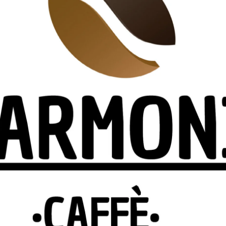
deo emozionale che raccontava la vittoria dello scudetto de
o aveva colpito nel 2011, per poi approfondire alcuni temi
e sostanza anche per gli insegnanti. Si è parlato di
nsapevolezza, gestione della pressione e del conflitto
ttirare l’attenzione degli studenti che sono rimasti colpiti
che è stato loro raccontato con grande semplicità ma allo
estione del rapporto sport-scuola e dell’ansia che deriva
e negli altri impegni quotidiani.
ti ancora per molto tempo a dialogare ma gli impegni
si sono ripromessi di continuare questo rapporto di amicizi
rogetti dell’associazione.
Next article
Domenica 16 febbraio 2025 ore 14.30 le