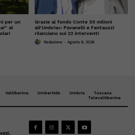
ni per un
Grazie al fondo Conte 55 milioni
a!” al
all’Umbria»: Pavanelli e Fantauzzi
olari
rilanciano sui 22 interventi
Redazione
-
Agosto 8, 2026
Valtiberina
Umbertide
Umbria
Toscana
Televaltiberina
eggi,