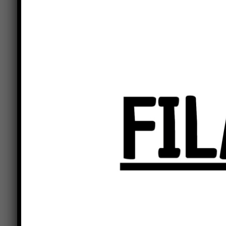
dei malati oncoematologici.
Jack è partito dal suo percorso di vita, da un vi
2013 con Trento, la prima dopo la malattia che l
importanti per la vita degli studenti ma di grand
responsabilità individuale, lavoro di squadra, co
individuale, con esempi di grande impatto.
Il tutto con l’innata capacità di Jack Sintini di a
dalle parole e soprattutto dall’esempio di vita 
stesso tempo con incredibile incisività.
Tante sono state le domande, soprattutto sulla g
dal desiderio di ben figurare, sia nella scuola ch
Sia Jack che gli studenti sarebbero andati avan
incombevano ed allora il liceo Plinio il Giovane 
e collaborazione anche con la partecipazione ai p
Previous article
Una “scuola a misura di bambino”: alla