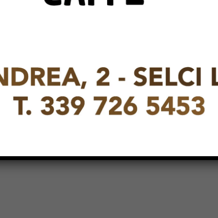
finali della Manifestazione Regionale
“Targa Umbra” che verranno svolte
presso il circolo ospitante Happy
Village di Terni