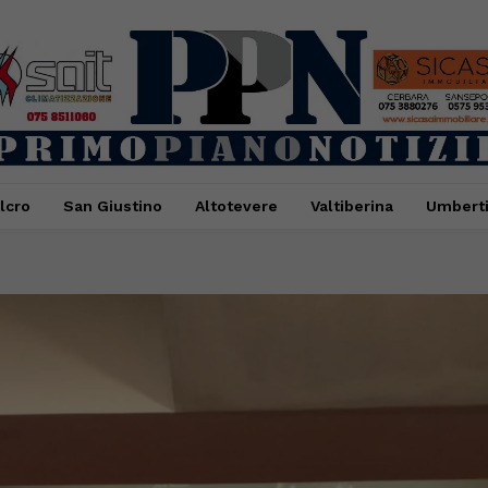
lcro
San Giustino
Altotevere
Valtiberina
Umbert