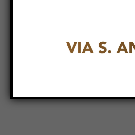
primaria “La vecchia stazione” di San
Secondo via a nuovi laboratori
finalizzati a sviluppare il pensiero
scientifico, creativo, logico e induttivo
dei bambini per prepararli alle sfide
della società