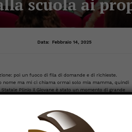
lla scuola ai pro
Data:
Febbraio 14, 2025
ione: poi un fuoco di fila di domande e di richieste.
l mio nome ma mi ci chiama ormai solo mia mamma, quindi
o Statale Plinio il Giovane è stato un momento di grande
nti.
e dell’assessore alle politiche scolastiche, Letizia Guerri, e
nni di Jack per i suoi trascorsi pallavolistici, l’ex giocator
 nonché presidente dell’associazione che porta il suo no
rca medica su leucemie e linfomi nonché per l’assistenza