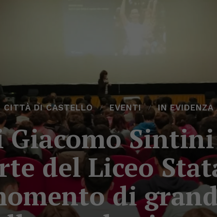
CITTÀ DI CASTELLO
EVENTI
IN EVIDENZA
 Giacomo Sintini 
rte del Liceo Stata
momento di grand