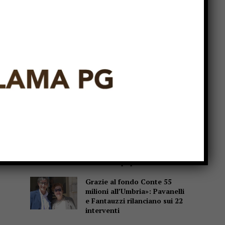
Popular
Pensiline fotovoltaiche sopra
i parcheggi, Minciotti (Pd):
“Rendiamole obbligatorie”
La campana che non suona, e
proprio per questo parla
A Garavelle si torna bambini
per un giorno: “Evviva la
Campagna!” al museo delle
tradizioni popolari
Grazie al fondo Conte 55
milioni all’Umbria»: Pavanelli
e Fantauzzi rilanciano sui 22
interventi