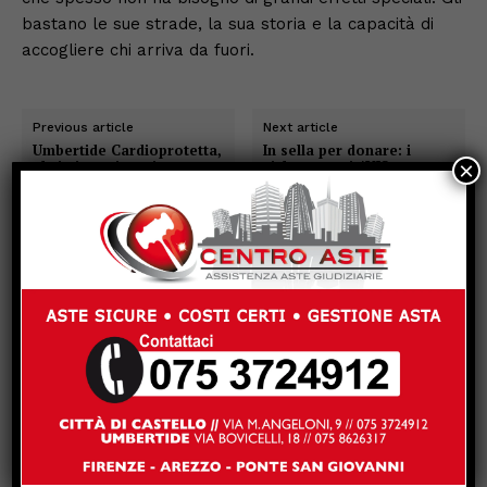
bastano le sue strade, la sua storia e la capacità di
accogliere chi arriva da fuori.
Previous article
Next article
Umbertide Cardioprotetta,
In sella per donare: i
al via i corsi per imparare
cicloamatori AVIS
×
a usare i defibrillatori
rispondono presente alla
chiamata del Centro
Trasfusionale
SHARE POST: