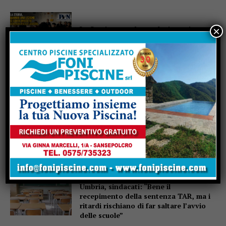
La Storia, quando una lezione si canta
×
invece di scriverla alla lavagna
Motociclo senza patente,
assicurazione e revisione scadute da
anni: pizzicato dal Targa System un
70enne
San Sisto sott’acqua dopo i lavori,
Forza Italia: “Basta una pioggia per far
saltare tutto”
Dimensionamento scolastico in
Umbria, sindacati: “Bene il
recepimento della sentenza TAR, ma i
ritardi rischiano di far saltare l’avvio
delle scuole”