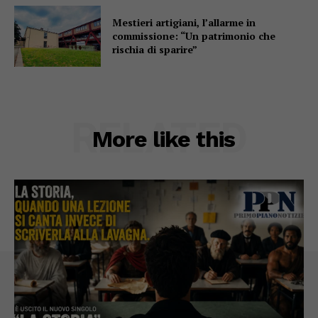
Mestieri artigiani, l’allarme in
commissione: “Un patrimonio che
rischia di sparire”
RELATED
More like this