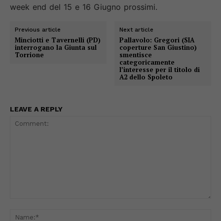
week end del 15 e 16 Giugno prossimi.
Previous article
Next article
Minciotti e Tavernelli (PD)
Pallavolo: Gregori (SIA
interrogano la Giunta sul
coperture San Giustino)
Torrione
smentisce
categoricamente
l’interesse per il titolo di
A2 dello Spoleto
LEAVE A REPLY
Comment:
Na