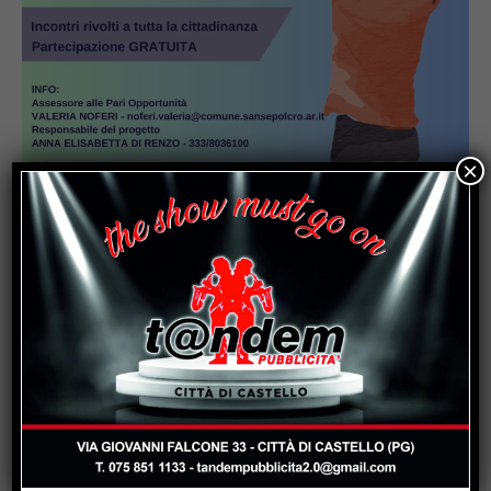
×
Popular
Un abbraccio del Papa da portare nel
cuore per tutta la vita
Due anziani, un finto poliziotto e un
inseguimento sulla E45