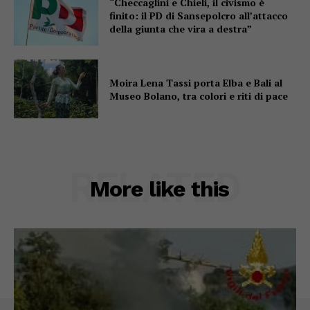
“Checcaglini e Chieli, il civismo è
finito: il PD di Sansepolcro all’attacco
della giunta che vira a destra”
Moira Lena Tassi porta Elba e Bali al
Museo Bolano, tra colori e riti di pace
RELATED
More like this