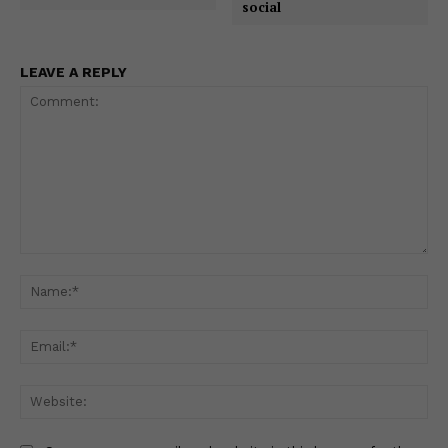
social
LEAVE A REPLY
Comment:
Na
Ema
Web