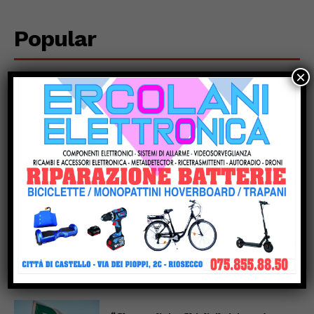
Popular
×
Incendio a Casaccia, nel comune di
Monte Santa Maria Tiberina: rogo in
fase di contenimento
Monte Santa Maria Tiberina: incendio
tra Casaccia e Rovereto di
Marcignano, il sindaco ringrazia i
soccorritori
San Giustino, pulizia straordinaria di
fossi e canali: Simone Selvaggi, bene
anche la risposta dei privati