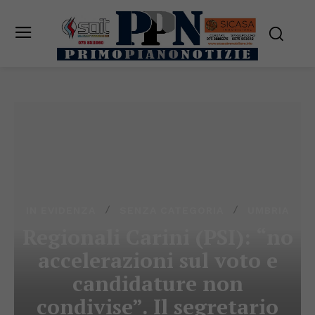
IN EVIDENZA
SENZA CATEGORIA
UMBRIA
Regionali Carini (PSI): “no
accelerazioni sul voto e
candidature non
condivise”. Il segretario