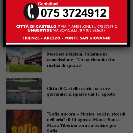
Dimensionamento scolastico in
Umbria, sindacati: “Bene il
recepimento della sentenza TAR, ma i
ritardi rischiano di far saltare l’avvio
delle scuole”
Mestieri artigiani, l’allarme in
commissione: “Un patrimonio che
rischia di sparire”
Città di Castello calcio, settore
giovanile: si riparte dal 17 agosto
“Sofia Ancora – Musica, sorrisi, ricordi
nell’aria”: il 14 agosto Monte Santa
Maria Tiberina torna a ballare per
Sofia