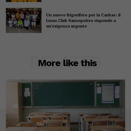
Un nuovo frigorifero per la Caritas: il
Lions Club Sansepolcro risponde a
un’esigenza urgente
RELATED
More like this