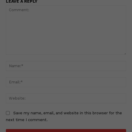
LEAVE A REPLY
Comment:
Na
Ema
Web
Save my name, email, and website in this browser for the
next time I comment.