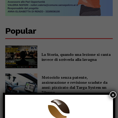
Popular
La Storia, quando una lezione si canta
invece di scriverla alla lavagna
Motociclo senza patente,
assicurazione e revisione scadute da
anni: pizzicato dal Targa System un
70enne
×
San Sisto sott’acqua dopo i lavori,
Forza Italia: “Basta una pioggia per far
saltare tutto”