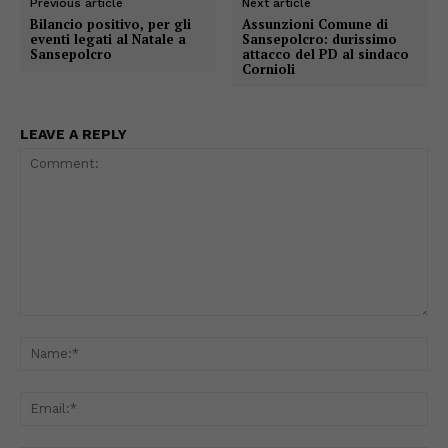
Previous article
Next article
Bilancio positivo, per gli
Assunzioni Comune di
eventi legati al Natale a
Sansepolcro: durissimo
Sansepolcro
attacco del PD al sindaco
Cornioli
LEAVE A REPLY
Comment:
Na
Ema