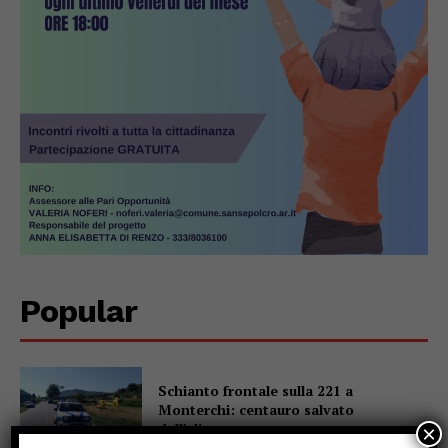
Popular
Schianto frontale sulla 221 a
Monterchi: centauro salvato
dall’elisoccorso
×