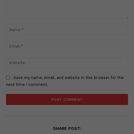
Comment:
Na
Ema
Web
Save my name, email, and website in this browser for the
next time I comment.
SHARE POST: