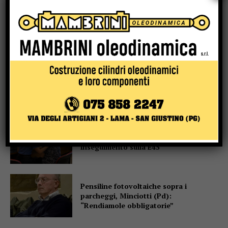
Sansepolcro, arrestata coppia di
truffatori: con loro, in auto, il figlio di 7
anni
Un abbraccio del Papa da portare nel
cuore per tutta la vita
Due anziani, un finto poliziotto e un
inseguimento sulla E45
Pensiline fotovoltaiche sopra i
parcheggi, Minciotti (Pd):
“Rendiamole obbligatorie”