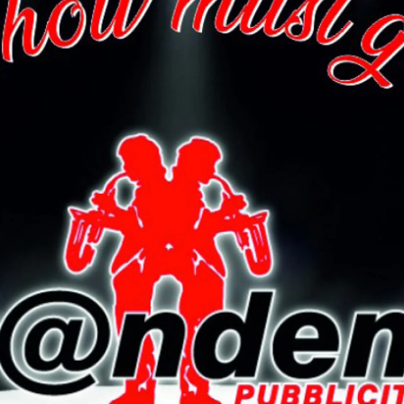
erti del settore, nel rispetto delle norme sanitarie per il
nza ai pasti e compiti, insieme a una serie di laboratori com
 natura e tchoukball in paese.
 ottobre
per compilare l’apposito modello di iscrizione,
mensa, oppure 14 – 16.30 part-time.
Next article
o
Oggi ultima riunione per la Giunta
Comunale