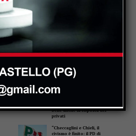
Popular
Incendio a Casaccia, nel
comune di Monte Santa
Maria Tiberina: rogo in fase
di contenimento
Monte Santa Maria Tiberina:
incendio tra Casaccia e
Rovereto di Marcignano, il
sindaco ringrazia i
soccorritori
San Giustino, pulizia
straordinaria di fossi e
canali: Simone Selvaggi,
bene anche la risposta dei
privati
“Checcaglini e Chieli, il
civismo è finito: il PD di