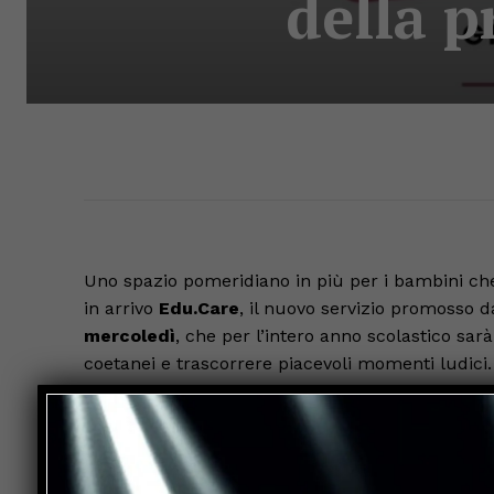
della p
Uno spazio pomeridiano in più per i bambini ch
in arrivo
Edu.Care
, il nuovo servizio promosso d
mercoledì
, che per l’intero anno scolastico sa
coetanei e trascorrere piacevoli momenti ludici
Il progetto intende promuovere un nuovo modo di
sociale, attraverso attività e servizi educativi c
centro dell’azione educativa.