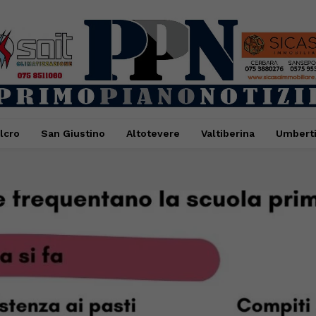
lcro
San Giustino
Altotevere
Valtiberina
Umbert