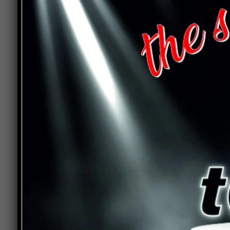
Le attività saranno coordinate da educatori ed esp
contenimento del contagio da Covid-19.
Nel pacchetto sono inclusi il servizio di assiste
quello di arte e mestieri, musica, officina della
Le famiglie interessate hanno tempo
fino al 20
scegliendo tra due fasce orarie: 13 – 16.30 con 
Previous article
Simone Bezzini: “In Andrea Laurenzi h
trovato grande attaccamento,
attenzione e preparazione rispetto alla
sanità.”