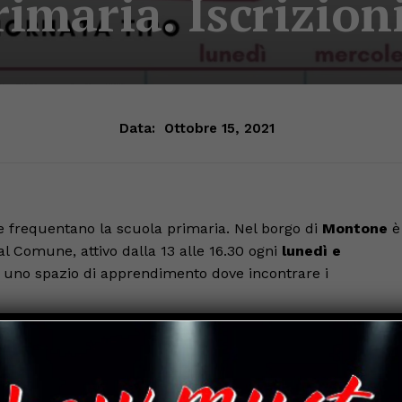
rimaria. Iscrizion
Data:
Ottobre 15, 2021
e frequentano la scuola primaria. Nel borgo di
Montone
è
al Comune, attivo dalla 13 alle 16.30 ogni
lunedì e
rà uno spazio di apprendimento dove incontrare i
.
 vivere gli spazi ai tempi della relazione educativa e
he pongono manifestazioni artistico-culturali del luogo al