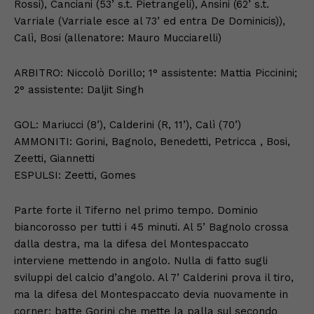
Rossi), Canciani (53’ s.t. Pietrangeli), Ansini (62’ s.t.
Varriale (Varriale esce al 73’ ed entra De Dominicis)),
Calì, Bosi (allenatore: Mauro Mucciarelli)
ARBITRO: Niccolò Dorillo; 1° assistente: Mattia Piccinini;
2° assistente: Daljit Singh
GOL: Mariucci (8’), Calderini (R, 11’), Calì (70’)
AMMONITI: Gorini, Bagnolo, Benedetti, Petricca , Bosi,
Zeetti, Giannetti
ESPULSI: Zeetti, Gomes
Parte forte il Tiferno nel primo tempo. Dominio
biancorosso per tutti i 45 minuti. Al 5’ Bagnolo crossa
dalla destra, ma la difesa del Montespaccato
interviene mettendo in angolo. Nulla di fatto sugli
sviluppi del calcio d’angolo. Al 7’ Calderini prova il tiro,
ma la difesa del Montespaccato devia nuovamente in
corner: batte Gorini che mette la palla sul secondo