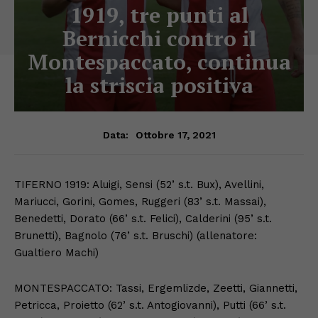
1919, tre punti al
Bernicchi contro il
Montespaccato, continua
la striscia positiva
Ottobre 17, 2021
Data:
TIFERNO 1919: Aluigi, Sensi (52’ s.t. Bux), Avellini,
Mariucci, Gorini, Gomes, Ruggeri (83’ s.t. Massai),
Benedetti, Dorato (66’ s.t. Felici), Calderini (95’ s.t.
Brunetti), Bagnolo (76’ s.t. Bruschi) (allenatore:
Gualtiero Machi)
MONTESPACCATO: Tassi, Ergemlizde, Zeetti, Giannetti,
Petricca, Proietto (62’ s.t. Antogiovanni), Putti (66’ s.t.