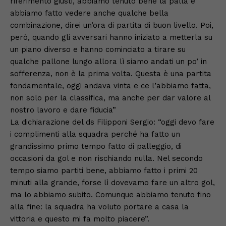
riferimento giusti, abbiamo tenuto bene la palla e
abbiamo fatto vedere anche qualche bella
combinazione, direi un’ora di partita di buon livello. Poi,
però, quando gli avversari hanno iniziato a metterla su
un piano diverso e hanno cominciato a tirare su
qualche pallone lungo allora lì siamo andati un po’ in
sofferenza, non è la prima volta. Questa è una partita
fondamentale, oggi andava vinta e ce l’abbiamo fatta,
non solo per la classifica, ma anche per dar valore al
nostro lavoro e dare fiducia”
La dichiarazione del ds Filipponi Sergio: “oggi devo fare
i complimenti alla squadra perché ha fatto un
grandissimo primo tempo fatto di palleggio, di
occasioni da gol e non rischiando nulla. Nel secondo
tempo siamo partiti bene, abbiamo fatto i primi 20
minuti alla grande, forse lì dovevamo fare un altro gol,
ma lo abbiamo subito. Comunque abbiamo tenuto fino
alla fine: la squadra ha voluto portare a casa la
vittoria e questo mi fa molto piacere”.