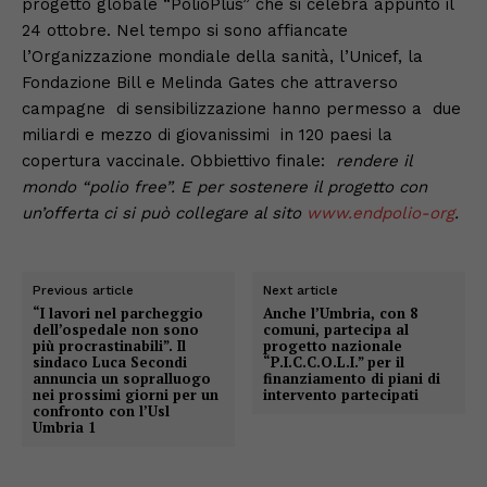
progetto globale “PolioPlus” che si celebra appunto il
24 ottobre. Nel tempo si sono affiancate
l’Organizzazione mondiale della sanità, l’Unicef, la
Fondazione Bill e Melinda Gates che attraverso
campagne di sensibilizzazione hanno permesso a due
miliardi e mezzo di giovanissimi in 120 paesi la
copertura vaccinale. Obbiettivo finale:
rendere il
mondo “polio free”. E per sostenere il progetto con
un’offerta ci si può collegare al sito
www.endpolio-org
.
Previous article
Next article
“I lavori nel parcheggio
Anche l’Umbria, con 8
dell’ospedale non sono
comuni, partecipa al
più procrastinabili”. Il
progetto nazionale
sindaco Luca Secondi
“P.I.C.C.O.L.I.” per il
annuncia un sopralluogo
finanziamento di piani di
nei prossimi giorni per un
intervento partecipati
confronto con l’Usl
Umbria 1