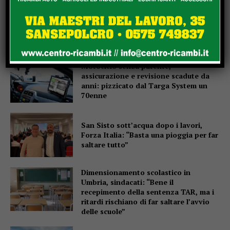
La Storia, quando una lezione si canta
invece di scriverla alla lavagna
Motociclo senza patente,
assicurazione e revisione scadute da
anni: pizzicato dal Targa System un
70enne
San Sisto sott’acqua dopo i lavori,
Forza Italia: “Basta una pioggia per far
saltare tutto”
Dimensionamento scolastico in
Umbria, sindacati: “Bene il
recepimento della sentenza TAR, ma i
ritardi rischiano di far saltare l’avvio
delle scuole”