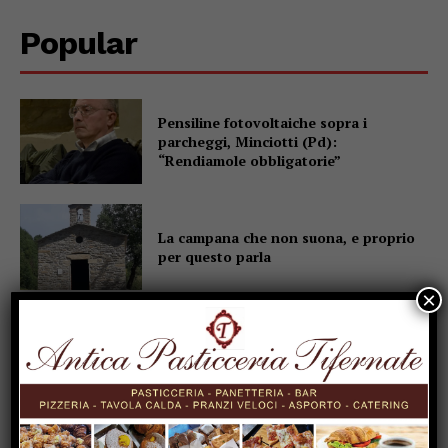
Popular
Pensiline fotovoltaiche sopra i
parcheggi, Minciotti (Pd):
“Rendiamole obbligatorie”
La campana che non suona, e proprio
per questo parla
×
A Garavelle si torna bambini per un
giorno: “Evviva la Campagna!” al
museo delle tradizioni popolari
Grazie al fondo Conte 55 milioni