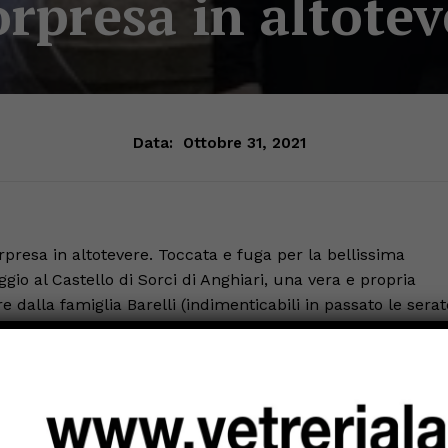
orpresa in altotev
Data:
Ottobre 31, 2021
rpresa in altotevere. Toccata e fuga per la bellissima
io al Castello di Sorci di Anghiari, una vera e propria
e dalla famiglia Barelli (indimenticabili in passato le serat
ronica, la star del cinema icona della bellezza Made in Ita
 Monica si sa è sempre una bellissima sorpresa, anche
olta è stata Monica ad essere sorpresa, da ciò che ha
rcato l’ingresso del cortile, la corte interna del 1100, una
 sorridente e vivace come sempre. Del resto quale altra