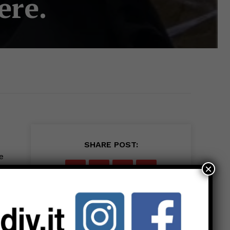
ere.
SHARE POST:
e
×
ly