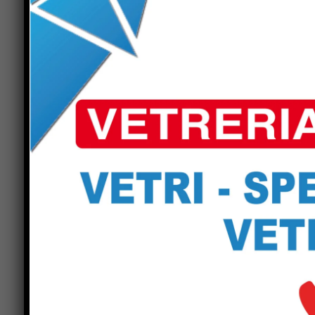
atmosfera ci si può aspettare il giorno di Hallow
della famiglia Bellucci, sempre numerosi e festo
intramontabili tagliatelle, arrosti e contorni e il
Bellucci al Castello di Sorci risale alle vacanze
un nuovo taglio di capelli. Ed ora eccola di nuo
Previous article
Festa del sodalizio Anps (Associazione
nazionale polizia di Stato) – Sindaco
Luca Secondi: “oggi siamo qui per
ribadire la gratitudine delle istituzioni
alle forze di polizia e forze dell’ordine
per il prezioso lavoro che svolgono”.