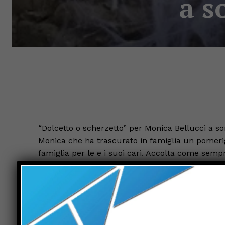
a s
“Dolcetto o scherzetto” per Monica Bellucci a so
Monica che ha trascurato in famiglia un pomerigg
famiglia per le e i suoi cari. Accolta come sempr
con Primetto e Gabriella) ed in particolare da Ve
non e’ certo passata inosservata. Quando arriva
perché lei arriva sempre all’improvviso. Ma stav
trovato nel suo caro Castello di Sorci. Come ha va
cascata di ragnatele ha avvolto il suo sguardo ,