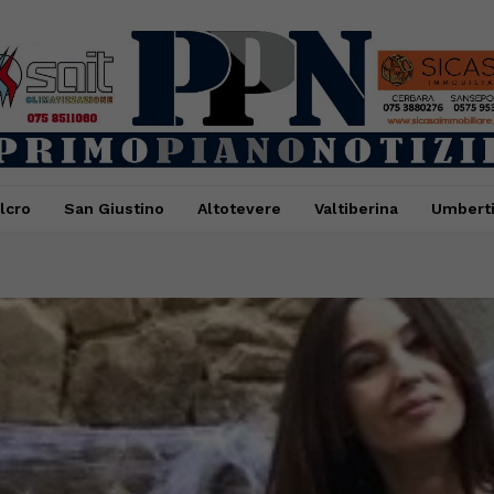
lcro
San Giustino
Altotevere
Valtiberina
Umbert