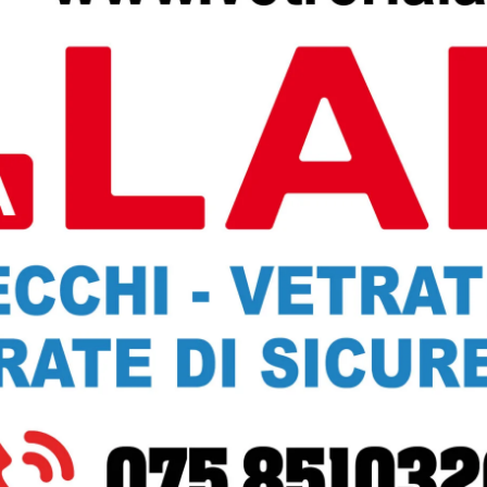
een in un castello medievale?! Divertitissimi, tutti i membr
si, si sono accomodati al solito tavolo, imbandito con le
 proverbiale torcolo e vin santo. L’ultima volta di Monica
 di Natale del 2019 quando si presentò bella più che mai co
vo ancora lì nel luogo del cuore.
Next article
Pallavolo serie C/M: Città di Castello,
esordio con sconfitta a Castiglion del
Lago