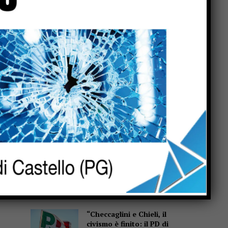
Popular
Incendio a Casaccia, nel
comune di Monte Santa
Maria Tiberina: rogo in fase
di contenimento
Monte Santa Maria Tiberina:
incendio tra Casaccia e
Rovereto di Marcignano, il
sindaco ringrazia i
soccorritori
San Giustino, pulizia
straordinaria di fossi e
canali: Simone Selvaggi,
bene anche la risposta dei
privati
“Checcaglini e Chieli, il
civismo è finito: il PD di