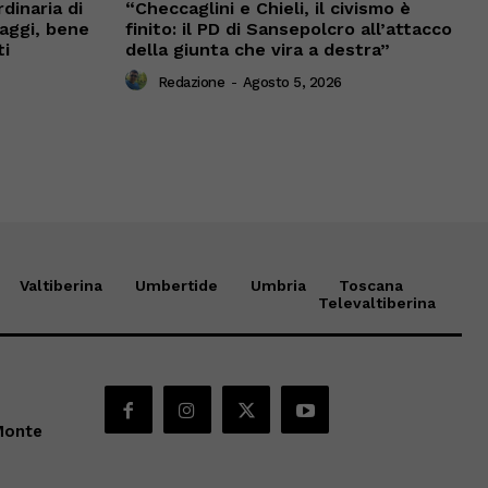
dinaria di
“Checcaglini e Chieli, il civismo è
vaggi, bene
finito: il PD di Sansepolcro all’attacco
ti
della giunta che vira a destra”
Redazione
-
Agosto 5, 2026
Valtiberina
Umbertide
Umbria
Toscana
Televaltiberina
Monte