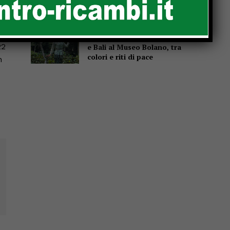
Sansepolcro all’attacco della
,
giunta che vira a destra”
Moira Lena Tassi porta Elba
22
e Bali al Museo Bolano, tra
colori e riti di pace
n