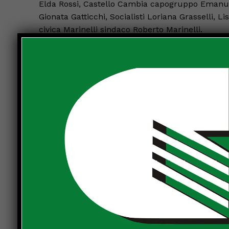
Elda Rossi, Castello Cambia capogruppo Emanuela
Gionata Gatticchi, Socialisti Loriana Grasselli, 
civica Marinelli sindaco Roberto Marinelli.
Quindi il punto sull’elezione del presidente de
ha proposto “di superare i toni della campagna el
ruolo di garanzia che svolge. Chiediamo un nome 
ha proposto Luciano Bacchetta, sindaco uscente e
Rosanna Sabba, Secondi Sindaco, ha appoggiato 
Andrea Lignani Marchesani, Castello civica, ha au
delle prerogative dell’aula”. Gionata Gatticchi, Pd
garanzia ma rappresenta il consiglio ed è una del
rispetteremo il ruolo delle minoranze ma il pre
Filippo Schiattelli, Unione civica tiferno, ha det
prerogative di tutti i consiglieri. Ci risulta diff
disponibili a votare una vostra proposta alternati
La votazione ha dato come esito: presidente Luci