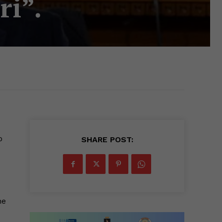
ri”.
o
SHARE POST:
ne