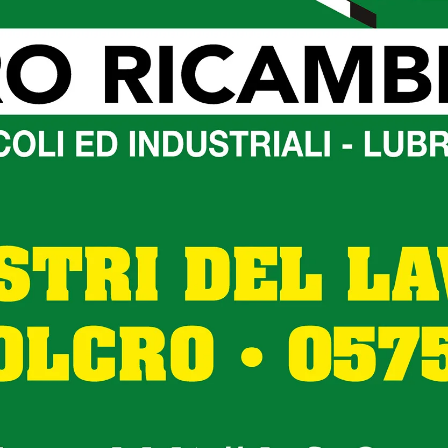
intervenuto ribadendo la sua “imparzialità e neutralità
 Marchesani, Castello Civica
dine, aprendo i lavori dell’assise, rivoluzionata
che ha lasciato al presidente del Consiglio e alla segreteri
presidente e vicepresidente del consiglio e ha presentato l
 Botteghi, esterno, Lista Secondi, Rodolfo Braccalenti, PD,
, Letizia Guerri, PD, Mauro Mariangeli, PD. La squadra vede
n percorso nelle istituzioni, altre con una esperienza
a di collaborare. Vogliamo un dialogo sempre positivo anc
ispetto dei ruoli e del rapporto collaborativo e proficuo co
le persone. Lo auspico per tutti. Mi rivolgo anche alla
hanno trovato un posto nella giunta: le loro istanze sarann
oi. Spero che il consiglio sia un assise allargata,
adini per trasformarle in atti concreti. Svilupperò incontro
. Sono orientato a valorizzare i consiglieri delegati su