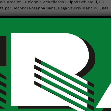
 Arcaleni, Unione civica tiferno Filippo Schiatelli, PD
Lista per Secondi Rosanna Saba, Lega Valerio Mancini, Lista
l Consiglio comunale. Emanuela Arcaleni, Castello Cambia,
ettorale. L’elezione del presidente è un’occasione per il
su cui convergere”. Loriana Grasselli, Partito socialista,
 consigliere “per l’esperienza e il ruolo che ha svolto”.
la candidatura di Luciano Bacchetta.
spicato che “il prossimo presidente sia garante dei diritti
, ha detto: “il presidente del consiglio non è un ruolo di
le figure più politiche dell’assise. Ascolteremo e
sidente del consiglio è appannaggio della maggioranza”.
to “Il ruolo del presidente deve essere garante delle
icile credere che il vostro candidato possa farlo. Siamo
va”.
ano Bacchetta e vicepresidente Filippo Schiattelli.