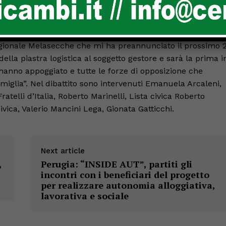
giunta. I quattro cardini del programma saranno: economia
egionale Melasecche che mi ha preannunciato il prossimo 
lla piastra logistica al soggetto gestore e sarà la prima i
 hanno appoggiato e tutte le forze di opposizione che
miglia”. Nel dibattito sono intervenuti Emanuela Arcaleni,
ratelli d’Italia, Roberto Marinelli, Lista civica Roberto
vica, Valerio Mancini Lega, Gionata Gatticchi.
Next article
,
Perugia: “INSIDE AUT”, partiti gli
incontri con i beneficiari del progetto
per realizzare autonomia alloggiativa,
lavorativa e sociale