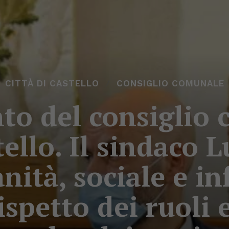
CITTÀ DI CASTELLO
CONSIGLIO COMUNALE
to del consiglio 
tello. Il sindaco 
ità, sociale e in
rispetto dei ruoli 