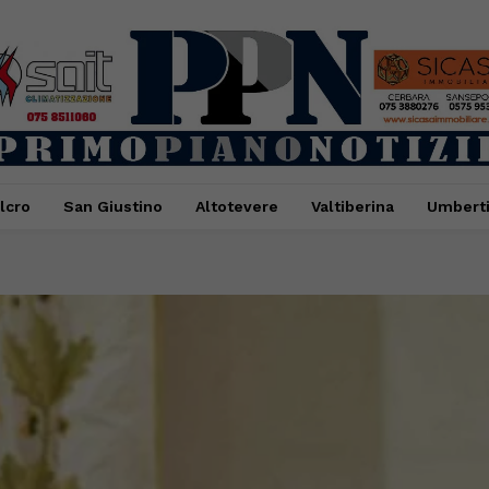
lcro
San Giustino
Altotevere
Valtiberina
Umbert