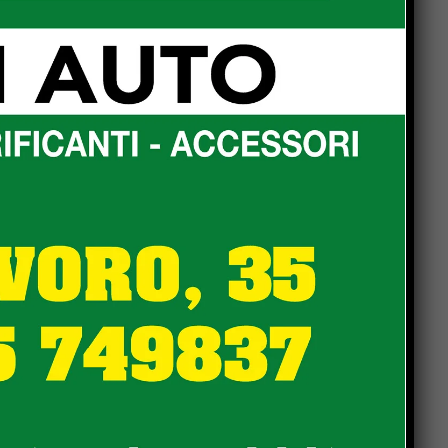
Popular
a
Incendio a Casaccia, nel
comune di Monte Santa
Maria Tiberina: rogo in fase
a
di contenimento
Monte Santa Maria Tiberina:
incendio tra Casaccia e
Rovereto di Marcignano, il
sindaco ringrazia i
soccorritori
he
San Giustino, pulizia
n
straordinaria di fossi e
canali: Simone Selvaggi,
bene anche la risposta dei
o
privati
“Checcaglini e Chieli, il
civismo è finito: il PD di