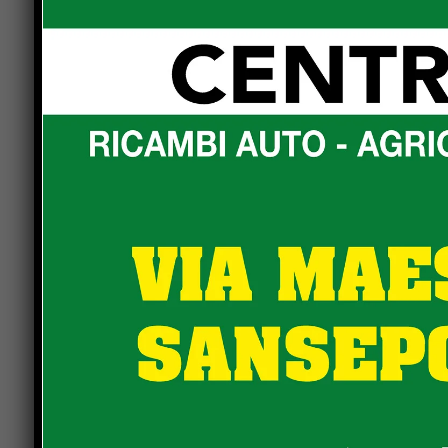
Il presidente del Consiglio Luciano Bacchetta è 
nell’interpretare il nuovo ruolo”. Andrea Lignani
Il sindaco Luca Secondi ha giurato come consuetu
nell’assetto. La Giunta non siede sulla cattedra, 
del consiglio.
Il sindaco Luca Secondi si è congratulato con il 
Giunta: “Giuseppe Bernicchi vicesindaco, Michela
Benedetta Calagredi, PSI, Riccardo Carletti, PSI
l’ingresso di nuove figure. Alcune hanno avuto u
professionale.
Un mix che può portare energia positiva e vogli
con le opposizioni. Auspico una legislatura nel r
l’opposizione e tenendo al centro il rispetto per 
Sinistra per Castello quelle forze politiche non 
portate avanti e anche se non presenti siete con n
laboratorio di proposte e casa delle idee dei citt
periodici e costanti per creare ascolto e sinergia