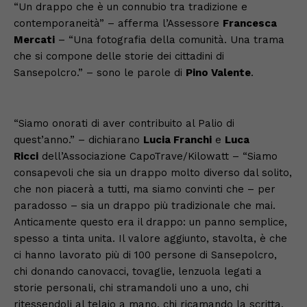
“Un drappo che è un connubio tra tradizione e
contemporaneità” – afferma l’Assessore
Francesca
Mercati
– “Una fotografia della comunità. Una trama
che si compone delle storie dei cittadini di
Sansepolcro.” – sono le parole di
Pino Valente
.
“Siamo onorati di aver contribuito al Palio di
quest’anno.” – dichiarano
Lucia Franchi
e
Luca
Ricci
dell’Associazione CapoTrave/Kilowatt – “Siamo
consapevoli che sia un drappo molto diverso dal solito,
che non piacerà a tutti, ma siamo convinti che – per
paradosso – sia un drappo più tradizionale che mai.
Anticamente questo era il drappo: un panno semplice,
spesso a tinta unita. Il valore aggiunto, stavolta, è che
ci hanno lavorato più di 100 persone di Sansepolcro,
chi donando canovacci, tovaglie, lenzuola legati a
storie personali, chi stramandoli uno a uno, chi
ritessendoli al telaio a mano, chi ricamando la scritta.