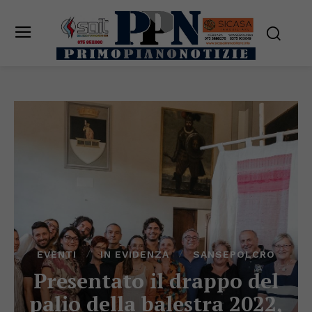
EVENTI
IN EVIDENZA
SANSEPOLCRO
Presentato il drappo del
palio della balestra 2022,