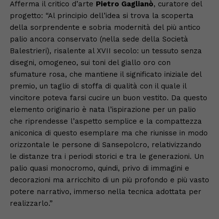
Afferma il critico d’arte
Pietro Gaglianò
, curatore del
progetto: “Al principio dell’idea si trova la scoperta
della sorprendente e sobria modernità del più antico
palio ancora conservato (nella sede della Società
Balestrieri), risalente al XVII secolo: un tessuto senza
disegni, omogeneo, sui toni del giallo oro con
sfumature rosa, che mantiene il significato iniziale del
premio, un taglio di stoffa di qualità con il quale il
vincitore poteva farsi cucire un buon vestito. Da questo
elemento originario è nata l’ispirazione per un palio
che riprendesse l’aspetto semplice e la compattezza
aniconica di questo esemplare ma che riunisse in modo
orizzontale le persone di Sansepolcro, relativizzando
le distanze tra i periodi storici e tra le generazioni. Un
palio quasi monocromo, quindi, privo di immagini e
decorazioni ma arricchito di un più profondo e più vasto
potere narrativo, immerso nella tecnica adottata per
realizzarlo.”