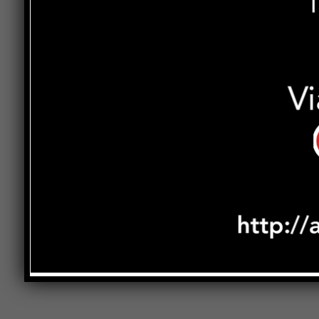
Previous article
Sabato 21 gennaio, al Papini di Pieve
Santo Stefano, la presentazione del
saggio “strada facendo, Tiberina 3BIS
tra le Alte Valli del Savio e la
Valtiberina”