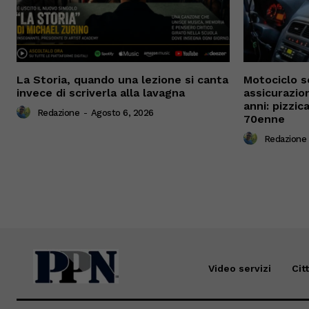
La Storia, quando una lezione si canta
Motociclo s
invece di scriverla alla lavagna
assicurazio
anni: pizzi
Redazione
-
Agosto 6, 2026
70enne
Redazione
Video servizi
Cit