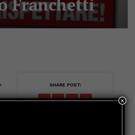
o Franchetti
a.
SHARE POST:
×