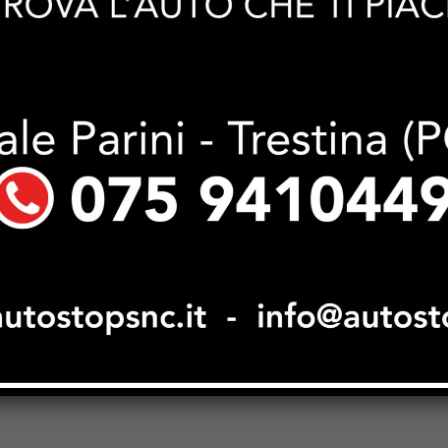
Next article
Acquista su Instagram abiti e accessori
mai arrivati, uomo denunciato per
truffa