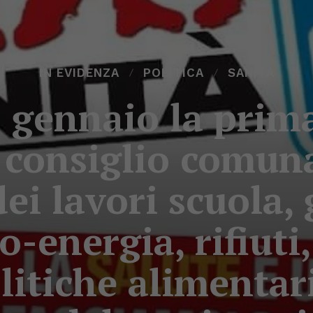
IN EVIDENZA
POLITICA
SANITÀ
 gennaio la prim
 consiglio comuna
ei lavori scuola,
o-energia, rifiuti
litiche alimentar