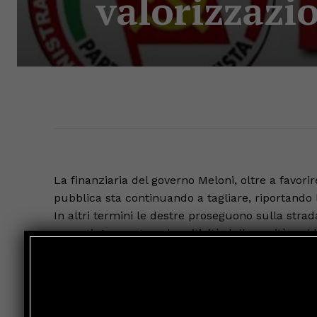
valorizzazi
La finanziaria del governo Meloni, oltre a favorir
pubblica sta continuando a tagliare, riportando l
In altri termini le destre proseguono sulla strad
pesanti. Aumentano le criticità della sanità pub
pronto soccorso al collasso, dalle liste d’attesa e
strutturali della sanità pubblica e, nei fatti, vie
giusti sta diventando un’impresa possibile solo 