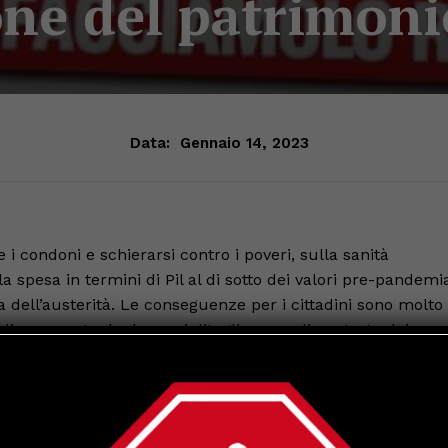
one del patrimoni
Data:
Gennaio 14, 2023
e i condoni e schierarsi contro i poveri, sulla sanità
a spesa in termini di Pil al di sotto dei valori pre-pandemi
a dell’austerità. Le conseguenze per i cittadini sono molto
blica causate da decenni ditagli, come dimostrato dai
 dalla carenza di personale. Restano irrisolti tutti i nodi
ne favorita la sanità privata. Curarsi nei tempi e nei modi
per chi può permetterselo.