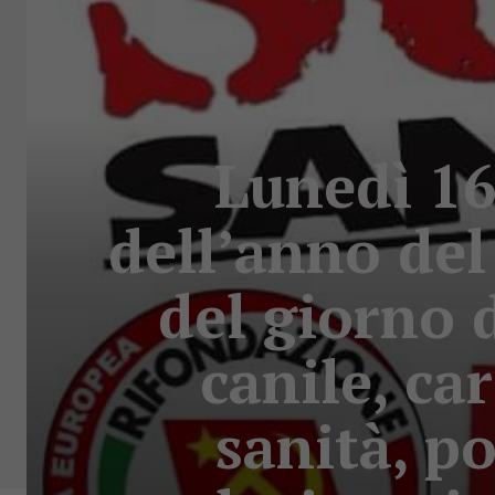
Lunedì 16
dell’anno del
del giorno d
canile, car
sanità, po