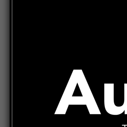
In Umbria? Il disastro in cui sta precipitando l
lottando da tempo sindacati e molti sindaci, è 
pubblica, dai cittadini stessi e dalla stampa. La
della loro maggioranza sul nuovo piano regional
colmare la lunghezza delle liste d’attesa, né 
corsie e nei pronto soccorso. Il piano delle des
chiare su strutture, assunzioni, risorse per il ri
universalistica, non affronta il tema della liste 
sanitari, tutti elementi che alla lunga rischiano s
medicina di territorio e la prevenzione.
Per questo, prima che la destra al governo dell
pubblico della sanità umbra, proponiamo alle for
che è presente in consiglio regionale e Si/Verdi,
regionale a difesa della sanità pubblica. Noi ci 