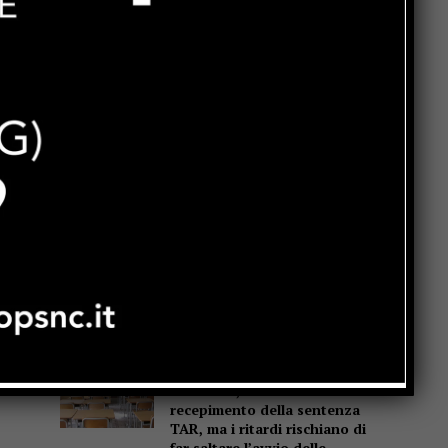
Popular
La Storia, quando una
lezione si canta invece di
scriverla alla lavagna
Motociclo senza patente,
assicurazione e revisione
scadute da anni: pizzicato
dal Targa System un 70enne
San Sisto sott’acqua dopo i
lavori, Forza Italia: “Basta
una pioggia per far saltare
tutto”
Dimensionamento scolastico
in Umbria, sindacati: “Bene il
recepimento della sentenza
TAR, ma i ritardi rischiano di
far saltare l’avvio delle