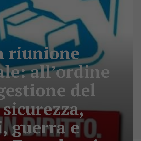
a riunione
le: all’ordine
 gestione del
, sicurezza,
i, guerra e