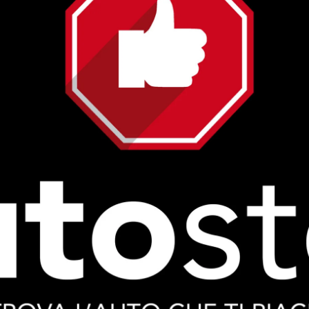
a sanità pubblica umbra, contro il quale stanno giustament
oramai denunciato anche da larghe fasce dell’opinione
 propaganda della Presidente Tesei, dell’Assessore Coletto 
e non riuscirà a
tantomeno a nascondere la mancanza di personale nelle
tre nostrane non presenta certezze, non ha indicazioni
lancio e il rafforzamento della sanità pubblica e
d’attesa, propone accorpamenti e riduzione dei distretti
oltanto di favorire ulteriori privatizzazioni ed indebolire la
a nostra regione distrugga completamente il sistema
ze politiche progressiste e di sinistra, a partire da M5S
 di lanciare unitariamente una mobilitazione politica
siamo.