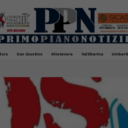
lcro
San Giustino
Altotevere
Valtiberina
Umbert