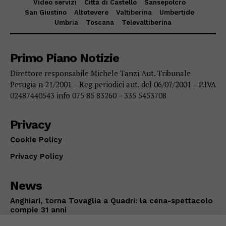
Video servizi
Città di Castello
Sansepolcro
San Giustino
Altotevere
Valtiberina
Umbertide
Umbria
Toscana
Televaltiberina
Primo Piano Notizie
Direttore responsabile Michele Tanzi Aut. Tribunale
Perugia n 21/2001 – Reg periodici aut. del 06/07/2001 – P.IVA
02487440543 info 075 85 83260 – 335 5453708
Privacy
Cookie Policy
Privacy Policy
News
Anghiari, torna Tovaglia a Quadri: la cena-spettacolo
compie 31 anni
ANGHIARI
Agosto 7, 2026