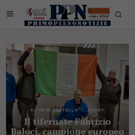
CITTÀ DI CASTELLO
SPORT
Il tifernate Fabrizio
Baloci, campione europeo