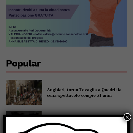
Popular
Anghiari, torna Tovaglia a Quadri: la
cena-spettacolo compie 31 anni
×
Umbertide, vede il vicino rubare in
casa grazie alle telecamere: arrestato