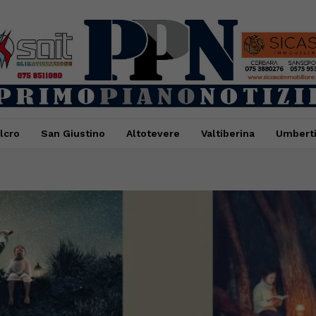
lcro
San Giustino
Altotevere
Valtiberina
Umbert