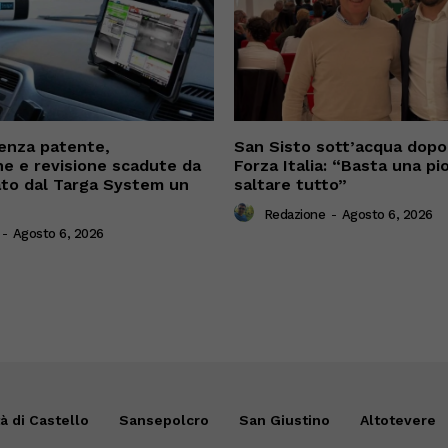
enza patente,
San Sisto sott’acqua dopo i
ne e revisione scadute da
Forza Italia: “Basta una pi
cato dal Targa System un
saltare tutto”
Redazione
-
Agosto 6, 2026
-
Agosto 6, 2026
tà di Castello
Sansepolcro
San Giustino
Altotevere