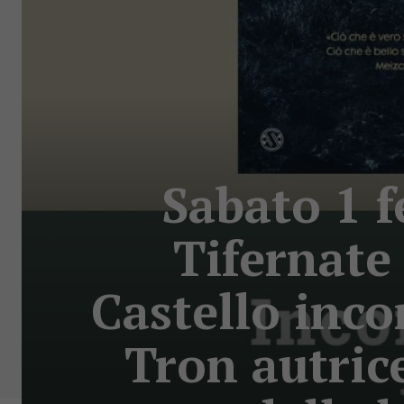
Sabato 1 f
Tifernate 
Castello inco
Tron autric