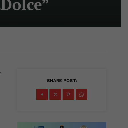
 Dolce”
e
SHARE POST: