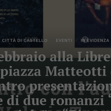
CITTÀ DI CASTELLO
EVENTI
IN EVIDENZA
ebbraio alla Libre
piazza Matteotti 
ntro presentazio
e di due romanzi “