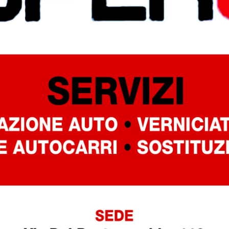
tà: nella miniera di talco, negli orti, nei boschi, nelle
e il giorno del crollo: tre boati tanto forti da far tremar
el piazzale si scava tra i detriti. L’ultimo a uscire dal
o. Si chiama Lisse, senza la U, e in quella lettera
 È ferito, eppure a far sanguinare l’animo di Lisse sono be
lto e nutrito dalla sua gente, è anche l’invisibile, il senza-
travolto da quell’ennesima
t, dove è nato. Giosuè Frillobèc, l’amico di sempre che
e. E con lui nemmeno Mina, che ha cresciuto entrambi co
e Tedesc, il vecchio liutaio che parla tre lingue. Insieme
a e restituirgli speranza, immaginarsi ancora possibile.