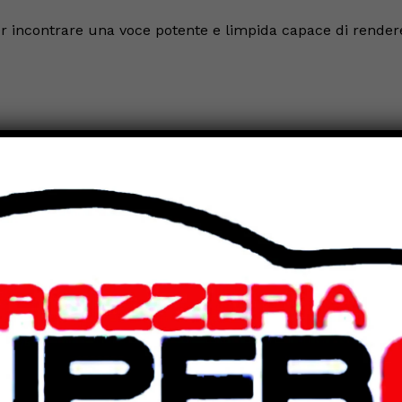
er incontrare una voce potente e limpida capace di render
 Per riconciliarsi con il mondo, dopo una storia d’amore
n pugno di case in pietra tra le montagne aspre della Val
a lingua antica e poetica. È lì per rifugiarsi nel respiro
i bosco e legna che arde, dipanare le matasse dei giorni e
come scrive nelle lettere al figlio. Ad aspettarla c’è Nanà,
enacia. Levì, l’altro anziano che ancora vive lassù, è stato
late dal mondo per quattordici giorni, nel solo spazio di
 cura l’una dell’altra. Mentre Adelaide si adopera per
ziana si confida senza riserva, permettendole di entrare
hiave di una stanza intima e segreta che trabocca di
i la donna ha stipato i ricordi di molte vite, tra uomini, fiori,