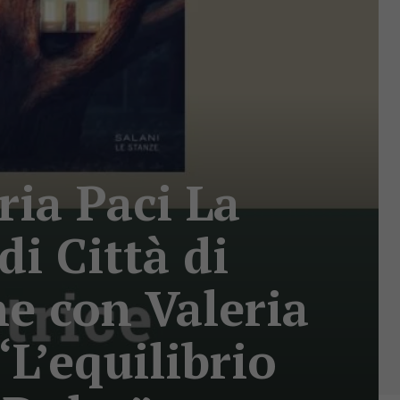
ria Paci La
di Città di
ne con Valeria
L’equilibrio