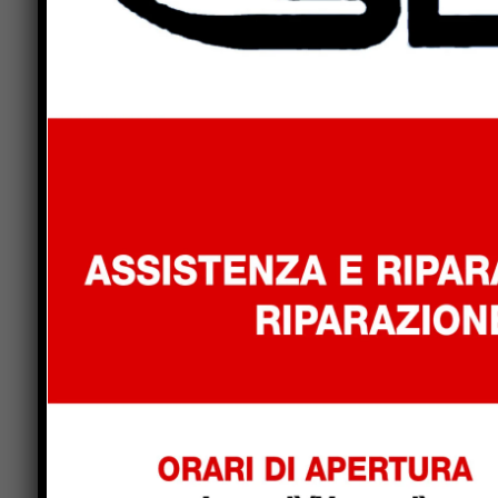
Pietra Dolce
In Val Germanasca la natura detta le proprie volon
borgate che guardano la cascata. Così accade anch
la montagna. Due minatori mancano all’appello e n
foro nella roccia è un giovane che tutti conoscon
mancante è già scritta gran parte della sua vita.
altri tagli. Quell’uomo partorito in un prato, acco
storia, esiliato entro i confini della sua Valle. S
sciagura, Lisse si rifugia in una baracca a Parau
zoppica sulle parole, non può stare a guardar
una madre; e Lumière, il gigante che fa oracoli; 
escogiteranno un piano per riportare Lisse a cas