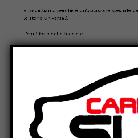
Vi aspettiamo perchè è un’occasione speciale p
le storie universali.
L’equilibrio delle lucciole
Ogni punto di partenza ha bisogno di un ritorno.
finita, Adelaide torna nel paese in cui è nata, u
Germanasca: una terra resistente dove si parla un
lungo della sua infanzia, negli odori familiari d
ricucirsi alla sua terra: «fare la muta al cuore», 
ultima custode di casa, novant’anni portati con t
ricoverato in clinica dopo una brutta caduta. Iso
quel piccolo orizzonte, le due donne si prendono
essere utile a Nanà e riportare a casa Levì, l’an
nelle case vuote da tempo, e consegnandole la c
scatole, libri ricuciti, contenitori e valigie, in cu
alberi e animali, acqua e tempo.