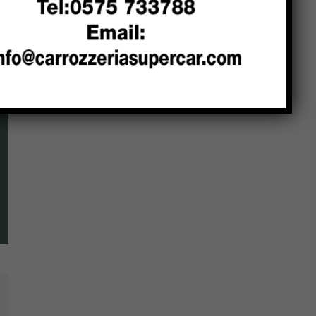
scuole”
Mestieri artigiani, l’allarme in
commissione: “Un patrimonio
che rischia di sparire”