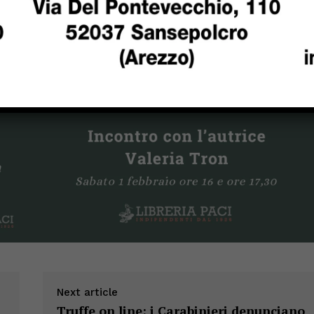
Next article
Truffe on line: i Carabinieri denunciano