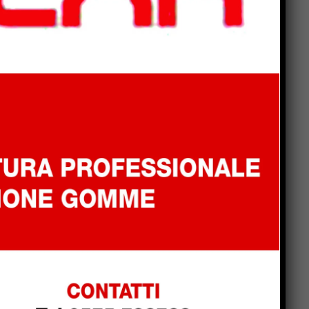
Popular
La Storia, quando una
e
lezione si canta invece di
scriverla alla lavagna
Motociclo senza patente,
n
assicurazione e revisione
scadute da anni: pizzicato
dal Targa System un 70enne
San Sisto sott’acqua dopo i
me
lavori, Forza Italia: “Basta
una pioggia per far saltare
tutto”
Dimensionamento scolastico
in Umbria, sindacati: “Bene il
recepimento della sentenza
TAR, ma i ritardi rischiano di
far saltare l’avvio delle