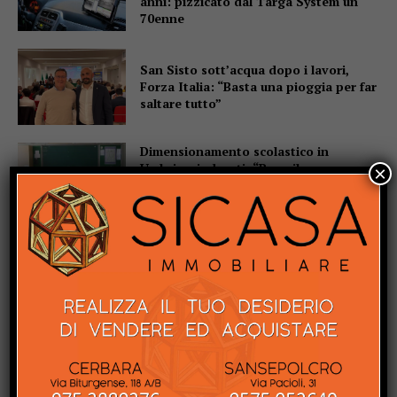
anni: pizzicato dal Targa System un
70enne
San Sisto sott’acqua dopo i lavori,
Forza Italia: “Basta una pioggia per far
saltare tutto”
Dimensionamento scolastico in
Umbria, sindacati: “Bene il
×
recepimento della sentenza TAR, ma i
ritardi rischiano di far saltare l’avvio
delle scuole”
Mestieri artigiani, l’allarme in
commissione: “Un patrimonio che
rischia di sparire”