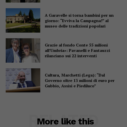
A Garavelle si torna bambini per un
giorno: “Evviva la Campagna!” al
museo delle tradizioni popolari
Grazie al fondo Conte 55 milioni
all’Umbria»: Pavanelli e Fantauzzi
rilanciano sui 22 interventi
Cultura, Marchetti (Lega): “Dal
Governo oltre 13 milioni di euro per
Gubbio, Assisi e Piediluco”
RELATED
More like this