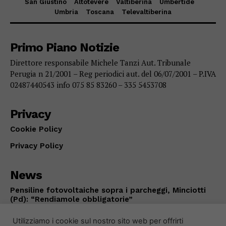
San Giustino
Altotevere
Valtiberina
Umbertide
Umbria
Toscana
Televaltiberina
Primo Piano Notizie
Direttore responsabile Michele Tanzi Aut. Tribunale
Perugia n 21/2001 – Reg periodici aut. del 06/07/2001 – P.IVA
02487440543 info 075 85 83260 – 335 5453708
Privacy
Cookie Policy
Privacy Policy
News
Pensiline fotovoltaiche sopra i parcheggi, Minciotti
(Pd): “Rendiamole obbligatorie”
CITTÀ DI CASTELLO
Agosto 8, 2026
Utilizziamo i cookie sul nostro sito web per offrirti