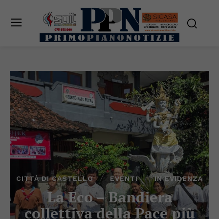
CITTÀ DI CASTELLO
EVENTI
IN EVIDENZA
La Eco – Bandiera
collettiva della Pace più