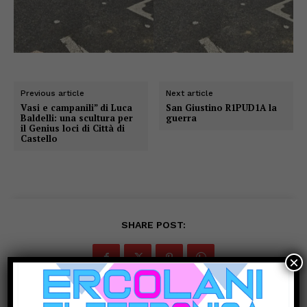
Previous article
Next article
Vasi e campanili” di Luca
San Giustino R1PUD1A la
Baldelli: una scultura per
guerra
il Genius loci di Città di
Castello
SHARE POST:
×