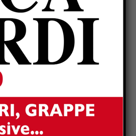
e
o
vi