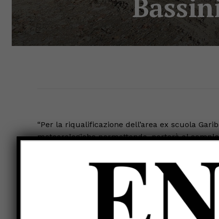
Bassin
“Per la riqualificazione dell’area ex scuola Gar
meteorologiche permettendo, porterà al complet
ed entro il mese di gennaio 2026 all’ultimazione
ha precisato il sindaco Luca Secondi, rispondend
Bassini (Gruppo Misto-Azione) durante la fase d
consiglio comunale. La rappresentante della mi
roadmap per l’eliminazione dei detriti prodotti d
parcheggio”.