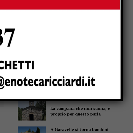
o
Popular
Un abbraccio del Papa da
portare nel cuore per tutta la
vita
Due anziani, un finto
poliziotto e un inseguimento
sulla E45
Pensiline fotovoltaiche sopra
i parcheggi, Minciotti (Pd):
“Rendiamole obbligatorie”
La campana che non suona, e
proprio per questo parla
A Garavelle si torna bambini