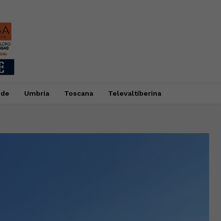
ide
Umbria
Toscana
Televaltiberina