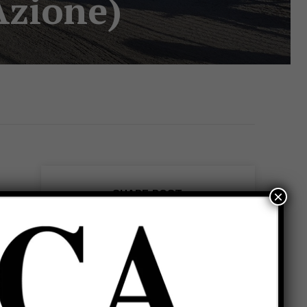
Azione)
SHARE POST:
×
to