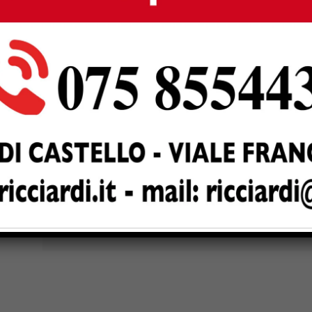
risulta frantumato; posa del rivestimento misto stabilizzat
a quota progettuale, al fine di creare un ultimo strato
zazione della cordonatura in calcestruzzo necessaria per il
er la delimitazione dei singoli parcheggi; installazione di
zione della circolazione interna e la sicurezza degli utenti
Next article
i
Parte il week-end “lungo” di San
Florido: le disposizioni per transito e
sosta veicolari in occasione delle fiere
delle merci e di Retrò. Domattina
mercato settimanale nel centro storico