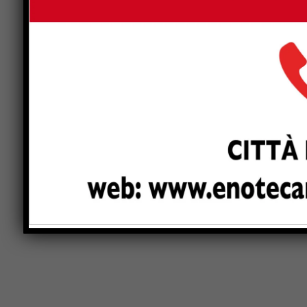
d’intervento attraverso la posa del materiale di 
sopra la massicciata fino al raggiungimento dell
solido adatto alla carrabilità dei veicoli; realiz
successivo fissaggio dei blocca ruota in gomma p
segnaletica orizzontale e verticale per la regola
fruitori.
Previous article
“BPM – Un battito ancora”, tre giorni d
dimostrazioni, concerti, solidarietà