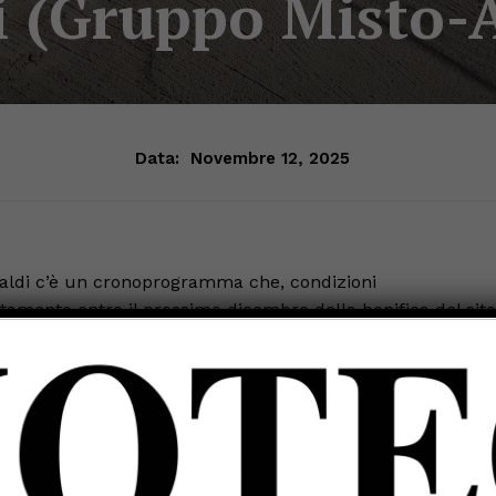
i (Gruppo Misto-
Data:
Novembre 12, 2025
ibaldi c’è un cronoprogramma che, condizioni
amento entro il prossimo dicembre della bonifica del sito
 dei lavori di realizzazione del nuovo parcheggio”. E’ quan
o alla richiesta di aggiornamenti da parte di Luciana
elle comunicazioni che ha aperto l’ultima seduta del
noranza aveva espresso l’esigenza di conoscere “la
alla demolizione e i tempi per la realizzazione del