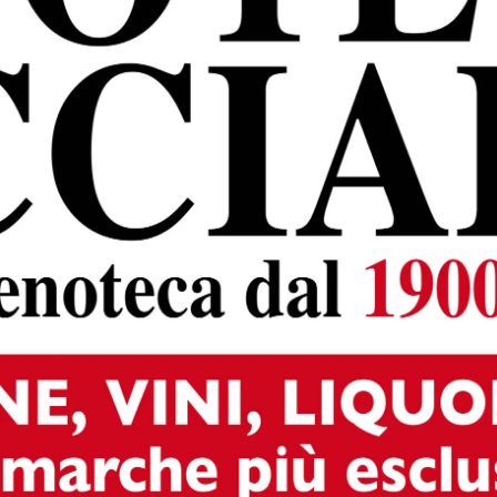
’avvio della procedura di frantumazione delle macerie
pitava la scuola è già arrivata. All’inizio della prossima
mento dei materiali recuperabili, che saranno effettuate
n macchinario mobile di ultima generazione, al fine di
ilizzo dei residui delle mura dello stabile. “Buona parte dell
 che resterà dopo l’abbattimento del piano interrato e delle
icciata che farà da il sottofondo ai parcheggi”, ha spiegat
0 mila euro complessivi, con cui l’amministrazione
icherà l’area urbana che si trova alle porte del centro
con 93 posti completamente gratuiti, di cui tre riservati a
à l’antico perimetro della palazzina in via di
io Veneto e in via Antonio Labriola.
seguenti fasi: rimozione della vegetazione esistente;
i meccanici nelle aree dove si andranno a realizzare i nuo
 volumi del piano interrato e delle fondazioni con il
e. realizzazione della massicciata sull’area oggetto