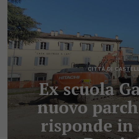
CITTÀ DI CASTEL
Ex scuola Ga
nuovo parche
risponde in