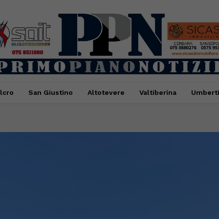
lcro
San Giustino
Altotevere
Valtiberina
Umbert