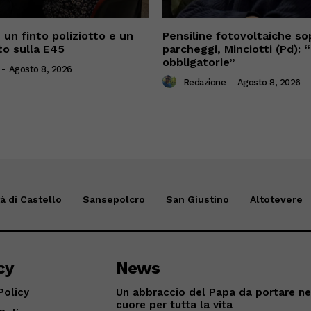
 un finto poliziotto e un
Pensiline fotovoltaiche sop
o sulla E45
parcheggi, Minciotti (Pd):
obbligatorie”
-
Agosto 8, 2026
Redazione
-
Agosto 8, 2026
tà di Castello
Sansepolcro
San Giustino
Altotevere
cy
News
Policy
Un abbraccio del Papa da portare ne
cuore per tutta la vita