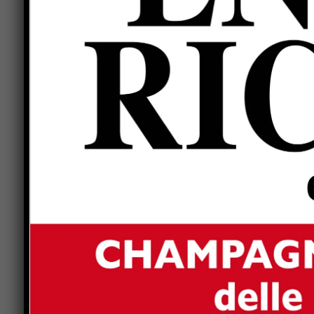
L’autorizzazione ambientale della Regione per l
provenienti dalla demolizione dell’edificio che os
settimana inizieranno le operazioni di sbriciola
direttamente nell’area di intervento mediante u
ridurre i costi di trasporto e di facilitare il riut
macerie verrà riutilizzata per riempire lo scavo
fondazioni dell’ex scuola e per comporre la mass
Secondi. Come già reso noto, l’intervento da 35
comunale di Città di Castello risanerà e riqualif
storico, prevede l’allestimento di un parcheggio 
persone con disabilità. Il posteggio, che occuper
smantellamento, avrà due ingressi, in viale Vittor
La realizzazione di nuovi parcheggi prevedrà le 
scoticamento del terreno con l’utilizzo dei mezz
parcheggi e la viabilità interna; riempimento dei
materiale frantumato di risulta della demolizion