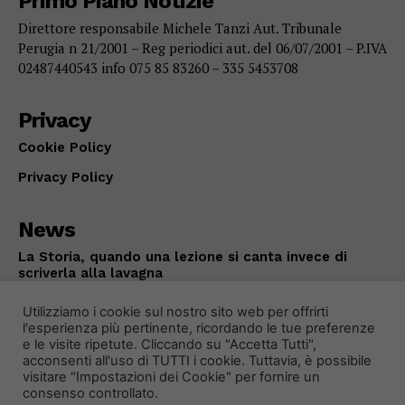
Primo Piano Notizie
Direttore responsabile Michele Tanzi Aut. Tribunale
Perugia n 21/2001 – Reg periodici aut. del 06/07/2001 – P.IVA
02487440543 info 075 85 83260 – 335 5453708
Privacy
Cookie Policy
Privacy Policy
News
La Storia, quando una lezione si canta invece di
scriverla alla lavagna
ATTUALITÀ
Agosto 6, 2026
Utilizziamo i cookie sul nostro sito web per offrirti
l'esperienza più pertinente, ricordando le tue preferenze
e le visite ripetute. Cliccando su "Accetta Tutti",
acconsenti all'uso di TUTTI i cookie. Tuttavia, è possibile
visitare "Impostazioni dei Cookie" per fornire un
consenso controllato.