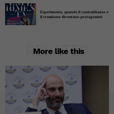
Experimenta, quando il contrabbasso e
il trombone diventano protagonisti
RELATED
More like this