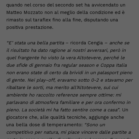
quando nel corso del secondo set ha avvicendato un
Matteo Mozzato non al meglio della condizione ed è
rimasto sul taraflex fino alla fine, disputando una
positiva prestazione.
“E’ stata una bella partita
– ricorda Cengia –
anche se
il risultato ha dato ragione ai nostri avversari, però in
quel frangente ho visto la vera Altotevere, perché le
due sfide di gennaio fra regular season e Coppa Italia
non erano state di certo da brividi in un palasport pieno
di gente. Nei play-off, eravamo sotto 0-2 e stavamo per
ribaltare le sorti, ma merito all’Altotevere, sul cui
ambiente ho raccolto referenze sempre ottime: mi
parlavano di atmosfera familiare e per ora confermo in
pieno. La società mi ha fatto sentire come a casa”
. Un
giocatore che, alle qualità tecniche, aggiunge anche
una bella dose di temperamento:
“Sono un
competitivo per natura, mi piace vincere dalle partite a