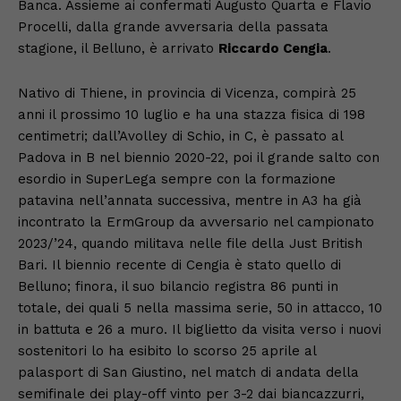
Banca. Assieme ai confermati Augusto Quarta e Flavio
Procelli, dalla grande avversaria della passata
stagione, il Belluno, è arrivato
Riccardo Cengia
.
Nativo di Thiene, in provincia di Vicenza, compirà 25
anni il prossimo 10 luglio e ha una stazza fisica di 198
centimetri; dall’Avolley di Schio, in C, è passato al
Padova in B nel biennio 2020-22, poi il grande salto con
esordio in SuperLega sempre con la formazione
patavina nell’annata successiva, mentre in A3 ha già
incontrato la ErmGroup da avversario nel campionato
2023/’24, quando militava nelle file della Just British
Bari. Il biennio recente di Cengia è stato quello di
Belluno; finora, il suo bilancio registra 86 punti in
totale, dei quali 5 nella massima serie, 50 in attacco, 10
in battuta e 26 a muro. Il biglietto da visita verso i nuovi
sostenitori lo ha esibito lo scorso 25 aprile al
palasport di San Giustino, nel match di andata della
semifinale dei play-off vinto per 3-2 dai biancazzurri,