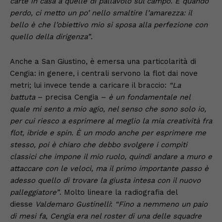
carte in casa a quelle di pallavolo sul campo. E quando
perdo, ci metto un po’ nello smaltire l’amarezza: il
bello è che l’obiettivo mio si sposa alla perfezione con
quello della dirigenza”
.
Anche a San Giustino, è emersa una particolarità di
Cengia: in genere, i centrali servono la flot dai nove
metri; lui invece tende a caricare il braccio:
“La
battuta
– precisa Cengia –
è un fondamentale nel
quale mi sento a mio agio, nel senso che sono solo io,
per cui riesco a esprimere al meglio la mia creatività fra
flot, ibride e spin. È un modo anche per esprimere me
stesso, poi è chiaro che debbo svolgere i compiti
classici che impone il mio ruolo, quindi andare a muro e
attaccare con le veloci, ma il primo importante passo è
adesso quello di trovare la giusta intesa con il nuovo
palleggiatore”
. Molto lineare la radiografia del
diesse
Valdemaro Gustinelli
:
“Fino a nemmeno un paio
di mesi fa, Cengia era nel roster di una delle squadre