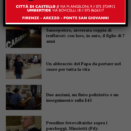
Monterchi: centauro salvato
dall’elisoccorso
Sansepolcro, arrestata coppia di
truffatori: con loro, in auto, il figlio di 7
anni
Un abbraccio del Papa da portare nel
cuore per tutta la vita
Due anziani, un finto poliziotto e un
inseguimento sulla E45
Pensiline fotovoltaiche sopra i
parcheggi, Minciotti (Pd):