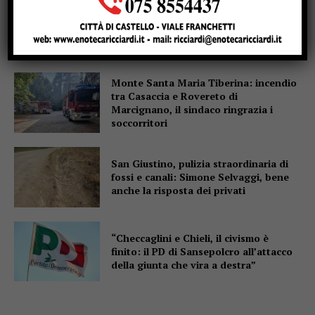
Incendio a Casaccia, nel comune di
Monte Santa Maria Tiberina: rogo in
fase di contenimento
Monte Santa Maria Tiberina: incendio
tra Casaccia e Rovereto di
Marcignano, il sindaco ringrazia i
soccorritori
San Giustino, pulizia straordinaria di
fossi e canali: Simone Selvaggi, bene
anche la risposta dei privati
“Checcaglini e Chieli, il civismo è
finito: il PD di Sansepolcro all’attacco
della giunta che vira a destra”