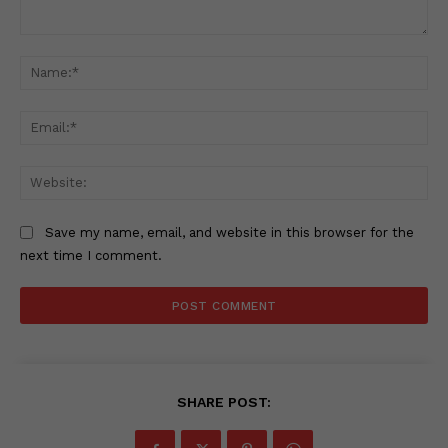
Comment:
Na
Ema
Web
Save my name, email, and website in this browser for the
next time I comment.
SHARE POST: