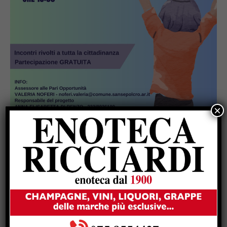
×
Popular
Bus scolastico a 70 euro, il PD di
Umbertide: “Merito della sinistra”. Ma
la benzina continua a salire