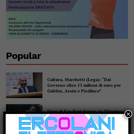
Popular
Cultura, Marchetti (Lega): “Dal
Governo oltre 13 milioni di euro per
Gubbio, Assisi e Piediluco”
Fiere di San Bartolomeo, la Chianina
×
torna in gara: al parco Langer la sfida
di 30 giganti bianchi