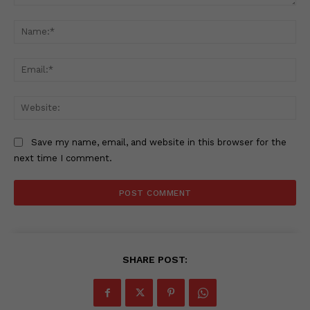
Comment:
Na
Ema
Web
Save my name, email, and website in this browser for the
next time I comment.
SHARE POST: