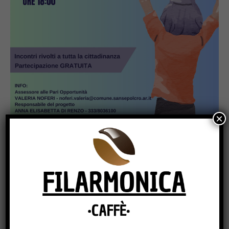
×
Popular
Dimensionamento scolastico in
Umbria, sindacati: “Bene il
recepimento della sentenza TAR, ma i
ritardi rischiano di far saltare l’avvio
delle scuole”