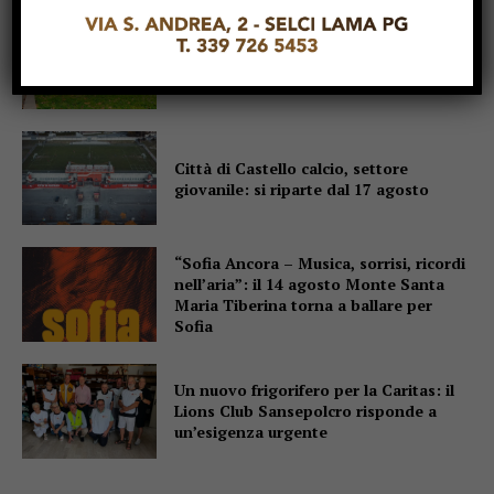
Mestieri artigiani, l’allarme in
commissione: “Un patrimonio che
rischia di sparire”
Città di Castello calcio, settore
giovanile: si riparte dal 17 agosto
“Sofia Ancora – Musica, sorrisi, ricordi
nell’aria”: il 14 agosto Monte Santa
Maria Tiberina torna a ballare per
Sofia
Un nuovo frigorifero per la Caritas: il
Lions Club Sansepolcro risponde a
un’esigenza urgente