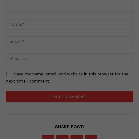
Comment:
Na
Ema
Web
Save my name, email, and website in this browser for the
next time I comment.
SHARE POST: