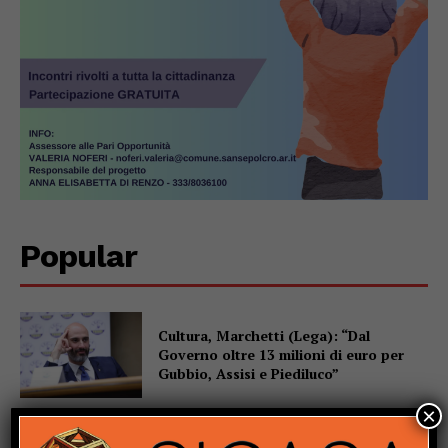
Popular
Cultura, Marchetti (Lega): “Dal
Governo oltre 13 milioni di euro per
Gubbio, Assisi e Piediluco”
×
Fiere di San Bartolomeo, la Chianina