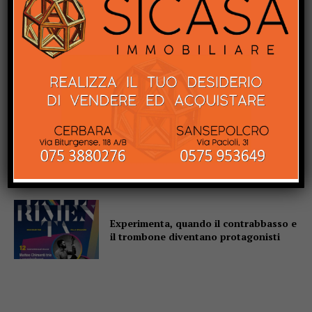
torna in gara: al parco Langer la sfida
di 30 giganti bianchi
Casa di Rosa, gli Sbandieratori
scaldano il cuore: il Soroptimist dona
un condizionatore e due buoni spesa
Altotevere, stimoli a mille per
Marzolla: “La squadra è ancora più
solida”
Experimenta, quando il contrabbasso e
il trombone diventano protagonisti