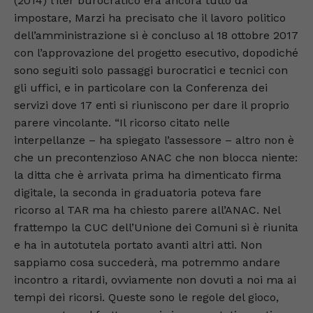
(2014) l’iter burocratico era ancora tutto da
impostare, Marzi ha precisato che il lavoro politico
dell’amministrazione si è concluso al 18 ottobre 2017
con l’approvazione del progetto esecutivo, dopodiché
sono seguiti solo passaggi burocratici e tecnici con
gli uffici, e in particolare con la Conferenza dei
servizi dove 17 enti si riuniscono per dare il proprio
parere vincolante. “Il ricorso citato nelle
interpellanze – ha spiegato l’assessore – altro non è
che un precontenzioso ANAC che non blocca niente:
la ditta che è arrivata prima ha dimenticato firma
digitale, la seconda in graduatoria poteva fare
ricorso al TAR ma ha chiesto parere all’ANAC. Nel
frattempo la CUC dell’Unione dei Comuni si è riunita
e ha in autotutela portato avanti altri atti. Non
sappiamo cosa succederà, ma potremmo andare
incontro a ritardi, ovviamente non dovuti a noi ma ai
tempi dei ricorsi. Queste sono le regole del gioco,