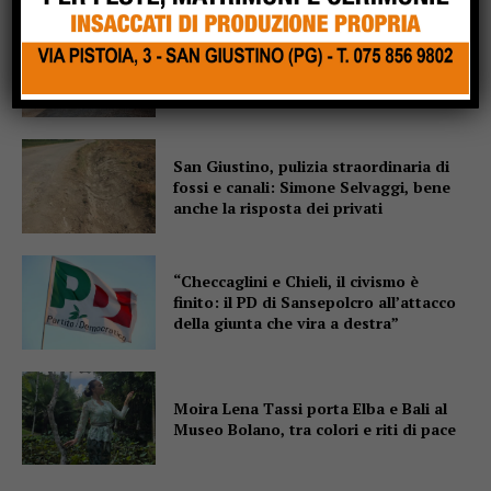
Monte Santa Maria Tiberina: incendio
tra Casaccia e Rovereto di
Marcignano, il sindaco ringrazia i
soccorritori
San Giustino, pulizia straordinaria di
fossi e canali: Simone Selvaggi, bene
anche la risposta dei privati
“Checcaglini e Chieli, il civismo è
finito: il PD di Sansepolcro all’attacco
della giunta che vira a destra”
Moira Lena Tassi porta Elba e Bali al
Museo Bolano, tra colori e riti di pace