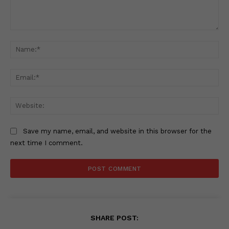
Comment:
Na
Ema
Web
Save my name, email, and website in this browser for the
next time I comment.
SHARE POST: