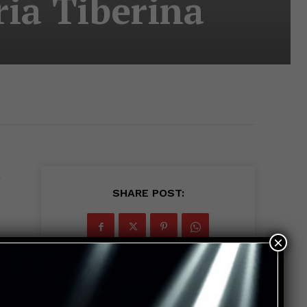
ia Tiberina
a
SHARE POST:
×
sa