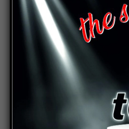
presieduta dal Cardinale al termine della qual
locale, guidato dal parroco don Adrian Barsan.
spunto di riflessione su di un tema di portata c
tradizione religiosa del territorio alto tiberino,
festivo dell’Ascensione, con ulteriori importanti 
memoria collettiva.
L’intento è quello di stimolare la riflessione sul 
strumentalizzazioni e al di là di ogni divisione p
approfondire sotto il profilo squisitamente cult
collettiva come presupposto dei valori di tollera
Al termine del convegno sarà possibile visitare 
Mercati che consentirà un ulteriore approfondime
sale del Castello a piano terra nelle quali si terr
Per informazioni: Museo diocesano di Città di C
museo@diocesidicastello.it