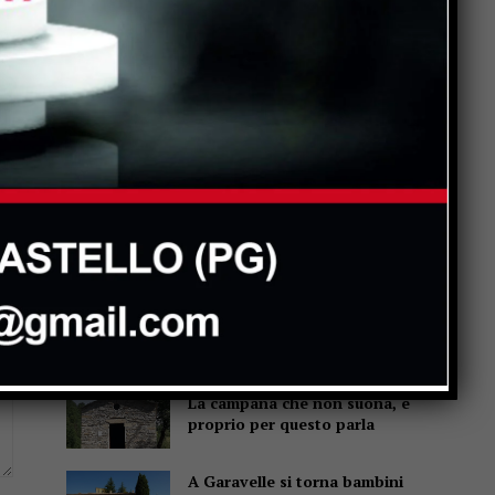
Popular
Un abbraccio del Papa da
portare nel cuore per tutta la
vita
Due anziani, un finto
poliziotto e un inseguimento
sulla E45
Pensiline fotovoltaiche sopra
i parcheggi, Minciotti (Pd):
“Rendiamole obbligatorie”
La campana che non suona, e
proprio per questo parla
A Garavelle si torna bambini