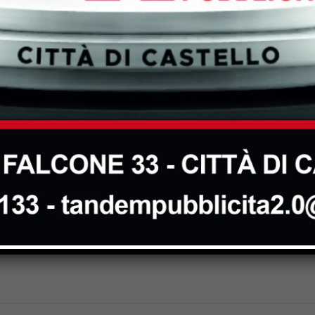
Next article
Aggiornamento dell’albo degli
scrutatori di seggio elettorali, le
domande dovranno essere presentate
entro il 30 novembre