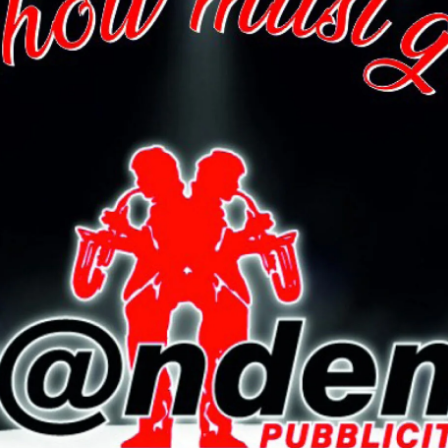
e seguirà un momento di fraternità con la comunità
 L’appuntamento da tempo caldeggiato vuole offrire uno
ontinentale che trova la sua ragion d’essere proprio nella
la cui devozione popolare culminava proprio nel giovedì
riflessi di natura socio-antropologica a partire dalla
tema delle radici spirituali dell’Europa, per evitare
olitica o confessionale. Un’occasione di assoluto rilievo per
urale le tematiche della identità cristiana e della memoria
nza e accoglienza della diversità.
la mostra dal titolo “Contenitore& Contenuto” di Saverio
nto dei temi della giornata; l’esposizione avrà luogo nell
à un aperitivo conviviale.
astello, Catia Cecchetti 075 8554705