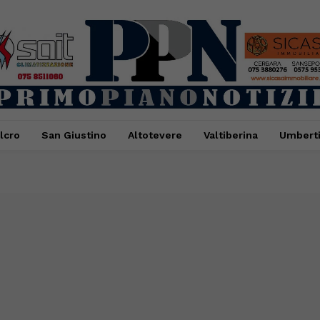
lcro
San Giustino
Altotevere
Valtiberina
Umbert