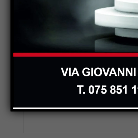
Previous article
KILOWATT TUTTO L’ANNO
VI Edizione – Autunno 2019
presenta, HOTEL MIRAMARE
LEAVE A REPLY
Comment: