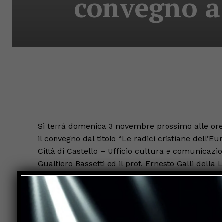
convegno a
Si terrà domenica 3 novembre prossimo alle ore
il convegno dal titolo “Le radici cristiane dell
Città di Castello – Ufficio cultura e comunicazion
Gualtiero Bassetti ed il prof. Ernesto Galli della 
Sera. A portare i saluti il sindaco Letizia Michel
Cancian. A condurre i lavori il giornalista Massi
La giornata si aprirà alle ore 11.00 dove nella 