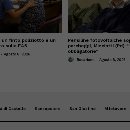
 un finto poliziotto e un
Pensiline fotovoltaiche sop
o sulla E45
parcheggi, Minciotti (Pd):
obbligatorie”
-
Agosto 8, 2026
Redazione
-
Agosto 8, 2026
tà di Castello
Sansepolcro
San Giustino
Altotevere