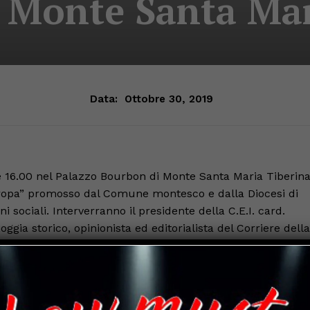
 Monte Santa Mar
Data:
Ottobre 30, 2019
 16.00 nel Palazzo Bourbon di Monte Santa Maria Tiberin
’Europa” promosso dal Comune montesco e dalla Diocesi di
i sociali. Interverranno il presidente della C.E.I. card.
Loggia storico, opinionista ed editorialista del Corriere della
ini ed il Vescovo della Diocesi tifernate S. E. Domenico
mo Zangarelli.
Chiesa di Santa Maria Assunta verrà celebrata la Santa Mes