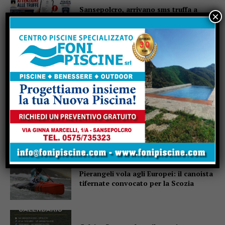
Sansepolcro, arrivano sms truffa a
×
nome del Comune: “Non cliccate su
quel link”
Terre in Festival, la seconda settimana
tra Sansepolcro e Monterchi
Multe strisce blu nulle dal 23 luglio al 4
agosto, Lignani Marchesani: “Proroga
la convenzione con Ed.Ar.Co, un altro
colpo al Centro storico”
Pierangeli vola agli Europei: il canoista
tifernate convocato per la Scozia