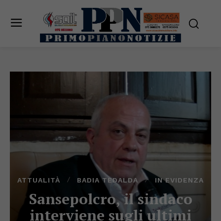
ATTUALITÀ
BADIA TEDALDA
IN EVIDENZA
Sansepolcro, il sindaco
interviene sugli ultimi