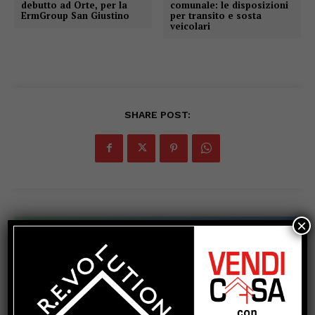
debutto ad Orte, per la
comunale: le disposizioni
ErmGroup San Giustino
per transito e sosta
veicolari
SHARE POST:
×