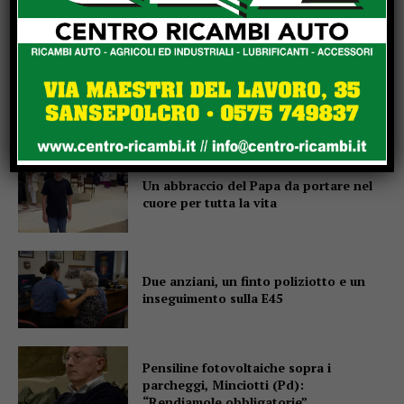
Popular
Un abbraccio del Papa da portare nel
cuore per tutta la vita
Due anziani, un finto poliziotto e un
inseguimento sulla E45
Pensiline fotovoltaiche sopra i
parcheggi, Minciotti (Pd):
“Rendiamole obbligatorie”