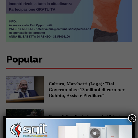
Popular
Cultura, Marchetti (Lega): “Dal
Governo oltre 13 milioni di euro per
Gubbio, Assisi e Piediluco”
Fiere di San Bartolomeo, la Chianina
×
torna in gara: al parco Langer la sfida
di 30 giganti bianchi