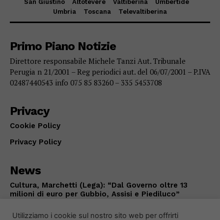
San Giustino
Altotevere
Valtiberina
Umbertide
Umbria
Toscana
Televaltiberina
Primo Piano Notizie
Direttore responsabile Michele Tanzi Aut. Tribunale
Perugia n 21/2001 – Reg periodici aut. del 06/07/2001 – P.IVA
02487440543 info 075 85 83260 – 335 5453708
Privacy
Cookie Policy
Privacy Policy
News
Cultura, Marchetti (Lega): “Dal Governo oltre 13
milioni di euro per Gubbio, Assisi e Piediluco”
POLITICA
Agosto 7, 2026
Utilizziamo i cookie sul nostro sito web per offrirti