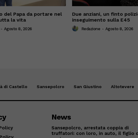
o del Papa da portare nel
Due anziani, un finto poliz
tta la vita
inseguimento sulla E45
-
Agosto 8, 2026
Redazione
-
Agosto 8, 2026
tà di Castello
Sansepolcro
San Giustino
Altotevere
cy
News
Policy
Sansepolcro, arrestata coppia di
truffatori: con loro, in auto, il figlio 
Policy