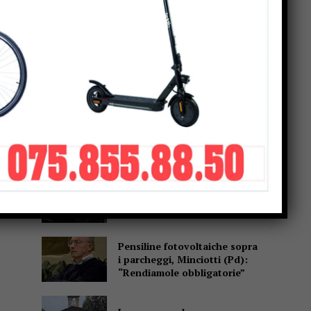
Popular
Sansepolcro, arrestata
coppia di truffatori: con loro,
in auto, il figlio di 7 anni
Un abbraccio del Papa da
portare nel cuore per tutta la
vita
Due anziani, un finto
poliziotto e un inseguimento
sulla E45
Pensiline fotovoltaiche sopra
i parcheggi, Minciotti (Pd):
“Rendiamole obbligatorie”