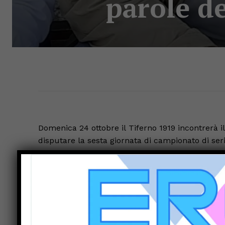
parole de
Domenica 24 ottobre il Tiferno 1919 incontrerà il
disputare la sesta giornata di campionato di seri
due successi di fila ottenuti contro l’Unipomezi
“tripletta”.
Momento positivo per la squadra di mister Machi
carattere da vendere: scesi in campo con determ
due belle vittorie importanti per la classifica ge