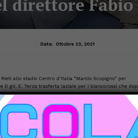
l direttore Fabio
Data:
Ottobre 23, 2021
 Rieti allo stadio Centro d’Italia “Manlio Scopigno” per
e D gir. E. Terza trasferta laziale per i biancorossi che do
a e contro il Montespaccato cercheranno di replicare per l
 che nelle scorse due partite ha dimostrato grinta e
inazione i ragazzi sono finalmente riusciti a conquistare
nerale che, ad oggi, vede il Tiferno in sesta posizione con 9