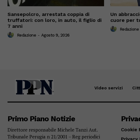
Sansepolcro, arrestata coppia di
Un abbracci
truffatori: con loro, in auto, il figlio di
cuore per tu
7 anni
Redazione
Redazione
-
Agosto 9, 2026
Video servizi
Cit
Primo Piano Notizie
Priva
Direttore responsabile Michele Tanzi Aut.
Cookie 
Tribunale Perugia n 21/2001 – Reg periodici
Privacy 