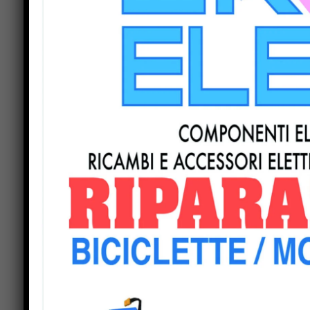
punti, subito dietro al Poggibonsi. Il Rieti, invec
vittoria, due pareggi e due sconfitte). Nella part
centrale difensivo del TifernoMurilo Gomes Ferre
un avversario durante la partita contro il Monte
squalificato per tre giornate a causa di un diver
“La squadra sta andando bene, da un punto di v
il
direttore tecnico Fabio
Calagreti
. “Le squad
del girone che esprime il meglio calcio, tanto di
stanno comportando bene. Domenica sarà una gar
ancora non è riuscita ad esprimere il suo val
Previous article
A Perugia si “Cammina in Rosa”. Sabat
23 ottobre il Piedibus del Ben Essere al
fianco delle donne per prevenire il
tumore al seno e promuovere salute