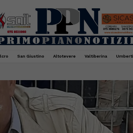
lcro
San Giustino
Altotevere
Valtiberina
Umbert