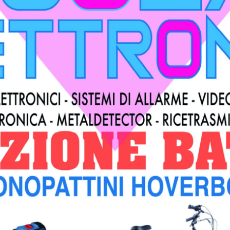
e, si trova in dodicesima posizione con 5 punti totali (una
ita di domenica sarà assente il
ira, squalificato per tre turni per un acceso confronto c
spaccato, ma tornerà a disposizione Tersini, anche lui
bio durante il derby Tiferno 1919 – Trestina.
ista tecnico stiamo dimostrando molto” dichiara
re avversarie e gli osservatori dicono che siamo la squadr
 cappello al nostro allenatore, ma anche ai ragazzi che si
a ostica, tutti dicono che il Rieti è una squadra che
ore, speriamo comunque che per noi domenica vada bene”
Next article
o
Martedì 26 ottobre il convegno “
FARE INSIEME È FARE INGRANDE”