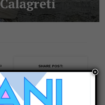
 Calagreti
po
SHARE POST:
×
a