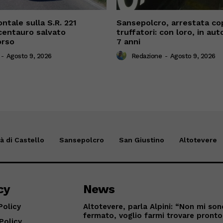
ntale sulla S.R. 221
Sansepolcro, arrestata cop
centauro salvato
truffatori: con loro, in auto,
orso
7 anni
-
Agosto 9, 2026
Redazione
-
Agosto 9, 2026
tà di Castello
Sansepolcro
San Giustino
Altotevere
cy
News
Policy
Altotevere, parla Alpini: “Non mi so
fermato, voglio farmi trovare pronto
Policy