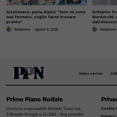
Altotevere, parla Alpini: “Non mi sono
Schianto fro
mai fermato, voglio farmi trovare
Monterchi: 
pronto”
dall’elisocc
Redazione
-
Agosto 9, 2026
Redazione
Video servizi
Cit
Primo Piano Notizie
Priva
Direttore responsabile Michele Tanzi Aut.
Cookie 
Tribunale Perugia n 21/2001 – Reg periodici
Privacy 