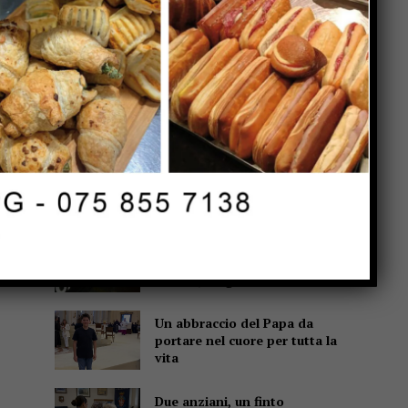
Popular
Altotevere, parla Alpini:
“Non mi sono mai fermato,
voglio farmi trovare pronto”
Schianto frontale sulla S.R.
221 Monterchi: centauro
salvato dall’elisoccorso
Sansepolcro, arrestata
coppia di truffatori: con loro,
in auto, il figlio di 7 anni
Un abbraccio del Papa da
portare nel cuore per tutta la
vita
Due anziani, un finto