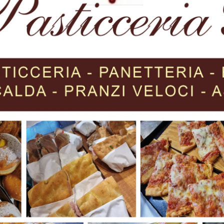
“Faglie, alluvioni, georisorse e antiche comunità umane: le
geoarcheologici”. Relazionerà il prof. Marco Benvenuti
. Argomento: “Studi mineralogico-petrografici
versità di Siena).
le di Sansepolcro a partire dalle 17. Ingresso libero con
q.it
.
Next article
Lunedi 8 Novembre alle ore 18 seduta di
insediamento del consiglio comunale di
Città di Castello