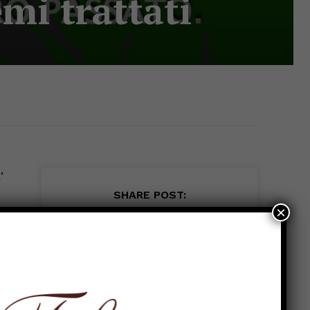
emi trattati
’
SHARE POST:
×