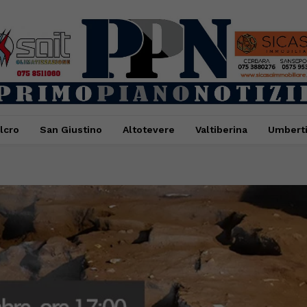
lcro
San Giustino
Altotevere
Valtiberina
Umbert