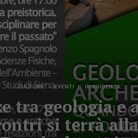
CULTURA
EVENTI
IN EVIDENZA
e tra geologia e a
contri si terrà all