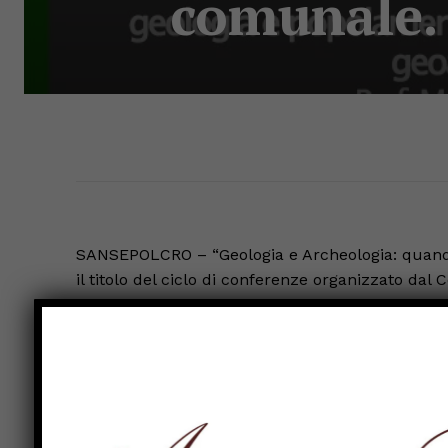
comunale. E
SANSEPOLCRO – “Geologia e Archeologia: quando d
il titolo del ciclo di conferenze organizzato dal 
Comune di Sansepolcro, il Museo Civico e l’Unive
Il primo appuntamento è in programma il 13 nov
preistorica. Un approccio multidisciplinare per ric
Vincenzo Spagnolo (Università di Siena).