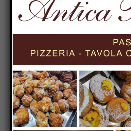
Il secondo si terrà il 20 novembre e riguarderà 
relazioni tra geologia e popolamenti dagli studi 
(Università di Firenze).
Terzo appuntamento in calendario il 4 dicembre
suidipintimurali” con il prof. Marco Giamello (Uni
Le conferenze si terranno alla Biblioteca comuna
obbligo di green pass. Per informazioni:
www.ces
Previous article
Calcio: dura presa di posizione della
Vivi Altotevere Sansepolcro nei
confronti delle dichiarazioni rilasciate
da Barontini alla nostra redazione.
Guerri “uscita del tutto inopportuna”