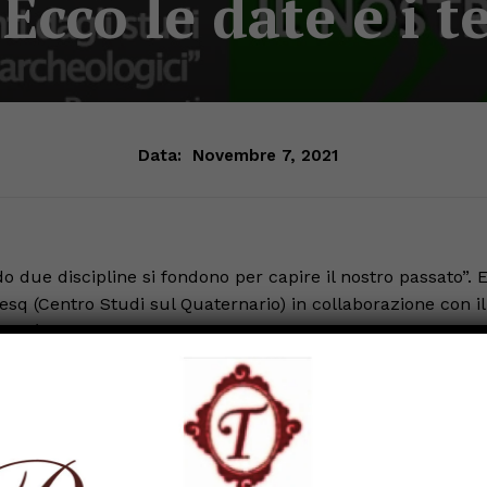
cco le date e i t
Data:
Novembre 7, 2021
ue discipline si fondono per capire il nostro passato”. E
Cesq (Centro Studi sul Quaternario) in collaborazione con il
rsità di Siena.
embre. Sarà affrontato il tema “Geoscienze e archeologia
ostruire il passato”, con il prof. Ivan Martini e il dr