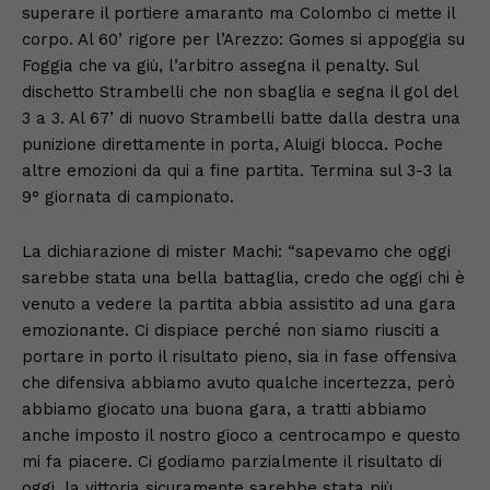
superare il portiere amaranto ma Colombo ci mette il
corpo. Al 60’ rigore per l’Arezzo: Gomes si appoggia su
Foggia che va giù, l’arbitro assegna il penalty. Sul
dischetto Strambelli che non sbaglia e segna il gol del
3 a 3. Al 67’ di nuovo Strambelli batte dalla destra una
punizione direttamente in porta, Aluigi blocca. Poche
altre emozioni da qui a fine partita. Termina sul 3-3 la
9° giornata di campionato.
La dichiarazione di mister Machi: “sapevamo che oggi
sarebbe stata una bella battaglia, credo che oggi chi è
venuto a vedere la partita abbia assistito ad una gara
emozionante. Ci dispiace perché non siamo riusciti a
portare in porto il risultato pieno, sia in fase offensiva
che difensiva abbiamo avuto qualche incertezza, però
abbiamo giocato una buona gara, a tratti abbiamo
anche imposto il nostro gioco a centrocampo e questo
mi fa piacere. Ci godiamo parzialmente il risultato di
oggi, la vittoria sicuramente sarebbe stata più