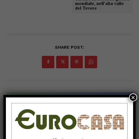
mondiale, nell’alta valle
del Tevere
SHARE POST:
×