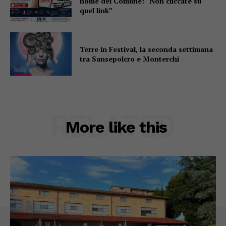
nome del Comune: “Non cliccate su
quel link”
Terre in Festival, la seconda settimana
tra Sansepolcro e Monterchi
RELATED
More like this