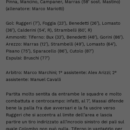
Pinna, Mancino, Campaner, Marras (58’ sost. Mastino)
(allenatore: Marco Mariotti)
Gol: Ruggeri (7’), Foggia (23’), Benedetti (26’), Lomasto
(36’), Calderini (54’, R), Strambelli (60’, R)
Ammoniti: Tiferno: Bux (33’), Benedetti (48’), Gorini (86’).
Arezzo: Marras (12’), Strambelli (49’), Lomasto (64’),
Pisano (75’), Sparacello (86’), Cutolo (87’)
Espulsi: Bruschi (77’)
Arbitro: Marco Marchini; 1° assistente: Alex Arizzi; 2°
assistente: Manuel Cavalli
Partita molto sentita da entrambe le squadre e molto
combattuta e centrocampo: infatti, al 7’, Massai difende
bene la palla fra due avversari e la fa uscire verso
Ruggeri che si accentra al limite dell’area e lascia
partire un tiro indirizzato all’incrocio sinistro dei pali sul
quale Colombo non può nulla. Tiferno in vantaggio per