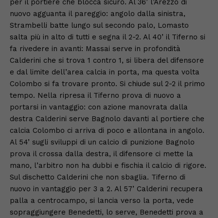
per il portiere che blocca sicuro. Al 36’ l’Arezzo di
nuovo agguanta il pareggio: angolo dalla sinistra,
Strambelli batte lungo sul secondo palo, Lomasto
salta più in alto di tutti e segna il 2-2. Al 40’ il Tiferno si
fa rivedere in avanti: Massai serve in profondità
Calderini che si trova 1 contro 1, si libera del difensore
e dal limite dell’area calcia in porta, ma questa volta
Colombo si fa trovare pronto. Si chiude sul 2-2 il primo
tempo. Nella ripresa il Tiferno prova di nuovo a
portarsi in vantaggio: con azione manovrata dalla
destra Calderini serve Bagnolo davanti al portiere che
calcia Colombo ci arriva di poco e allontana in angolo.
Al 54’ sugli sviluppi di un calcio di punizione Bagnolo
prova il crossa dalla destra, il difensore ci mette la
mano, l’arbitro non ha dubbi e fischia il calcio di rigore.
Sul dischetto Calderini che non sbaglia. Tiferno di
nuovo in vantaggio per 3 a 2. Al 57’ Calderini recupera
palla a centrocampo, si lancia verso la porta, vede
sopraggiungere Benedetti, lo serve, Benedetti prova a