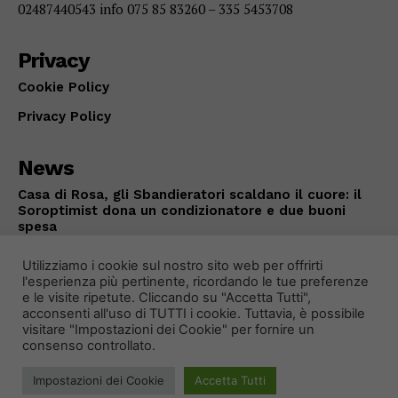
02487440543 info 075 85 83260 – 335 5453708
Privacy
Cookie Policy
Privacy Policy
News
Casa di Rosa, gli Sbandieratori scaldano il cuore: il
Soroptimist dona un condizionatore e due buoni
spesa
IN EVIDENZA
Agosto 7, 2026
Utilizziamo i cookie sul nostro sito web per offrirti
l'esperienza più pertinente, ricordando le tue preferenze
e le visite ripetute. Cliccando su "Accetta Tutti",
acconsenti all'uso di TUTTI i cookie. Tuttavia, è possibile
visitare "Impostazioni dei Cookie" per fornire un
consenso controllato.
Impostazioni dei Cookie
Accetta Tutti
© 2024 Primo Piano Notizie