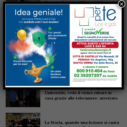
Pierangeli vola agli Europei: il canoista
×
tifernate convocato per la Scozia
Calcio: Sansepolcro, il campionato
parte dal Buitoni. subito lo Spoleto
Anghiari, torna Tovaglia a Quadri: la
cena-spettacolo compie 31 anni
Umbertide, vede il vicino rubare in
casa grazie alle telecamere: arrestato
La Storia, quando una lezione si canta