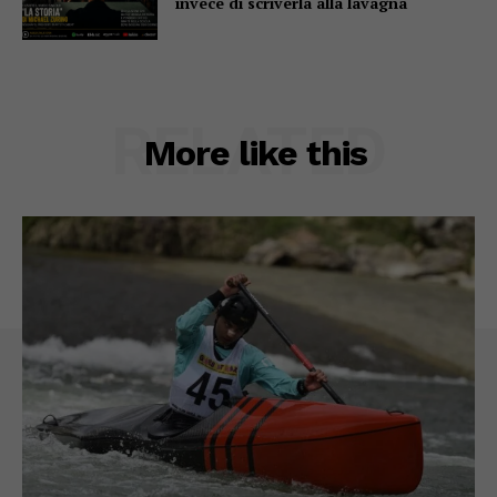
invece di scriverla alla lavagna
RELATED
More like this