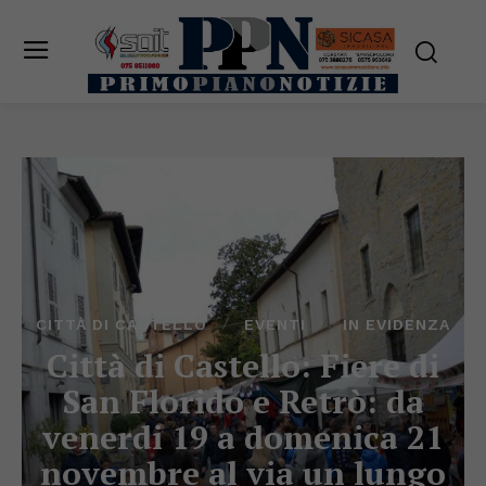
CITTÀ DI CASTELLO
EVENTI
IN EVIDENZA
Città di Castello: Fiere di
San Florido e Retrò: da
venerdi 19 a domenica 21
novembre al via un lungo