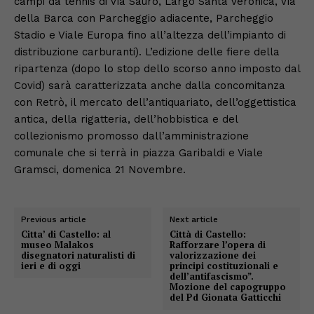
campi da tennis di Via Sauro, Largo Santa Veronica, Via
della Barca con Parcheggio adiacente, Parcheggio
Stadio e Viale Europa fino all’altezza dell’impianto di
distribuzione carburanti). L’edizione delle fiere della
ripartenza (dopo lo stop dello scorso anno imposto dal
Covid) sarà caratterizzata anche dalla concomitanza
con Retrò, il mercato dell’antiquariato, dell’oggettistica
antica, della rigatteria, dell’hobbistica e del
collezionismo promosso dall’amministrazione
comunale che si terrà in piazza Garibaldi e Viale
Gramsci, domenica 21 Novembre.
Previous article
Next article
Citta’ di Castello: al
Città di Castello:
museo Malakos
Rafforzare l’opera di
disegnatori naturalisti di
valorizzazione dei
ieri e di oggi
principi costituzionali e
dell’antifascismo”.
Mozione del capogruppo
del Pd Gionata Gatticchi