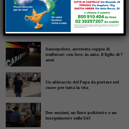
Schianto frontale sulla 221 a
Monterchi: centauro salvato
dall’elisoccorso
Sansepolcro, arrestata coppia di
truffatori: con loro, in auto, il figlio di 7
anni
Un abbraccio del Papa da portare nel
cuore per tutta la vita
Due anziani, un finto poliziotto e un
inseguimento sulla E45