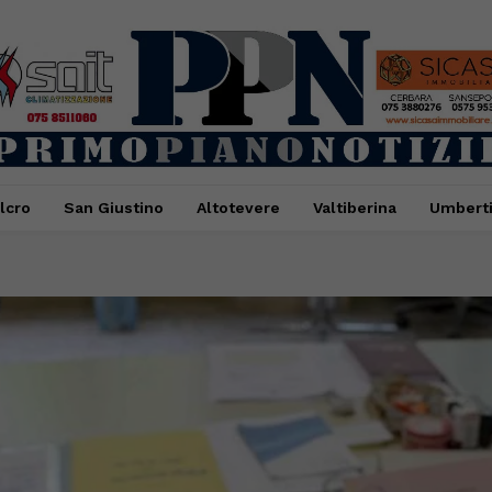
lcro
San Giustino
Altotevere
Valtiberina
Umbert