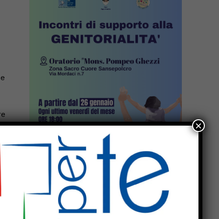
de
re
×
e