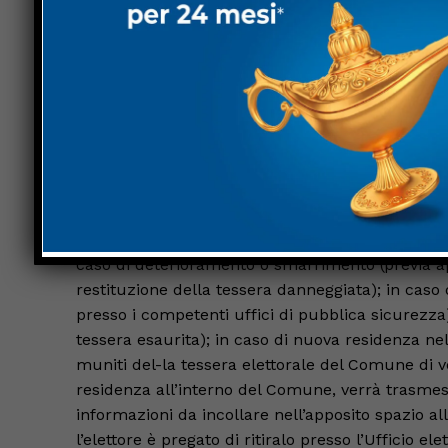
Elettorale del Comune osserverà orari di apertura 
familiari potranno rivolgersi al personale dell’e
Giacomo, sabato 11 giugno dalle ore 9.00 alle or
ore 7.00 alle ore 23.00 (con orario continuato). 
comunale di Trestina in via Unione Sovietica n.13
15.00 alle ore 18.00; domenica 12 giugno dalle or
Duplicati tessera elettorale. L’Ufficio Elettorale 
sarà necessario presentarsi al personale muniti 
caso di deterioramento o smarrimento (previa ap
restituzione della tessera danneggiata); in caso
presso i competenti uffici di pubblica sicurezza
tessera esaurita); in caso di nuova residenza 
muniti del-la tessera elettorale del Comune di ve
residenza all’interno del Comune, verrà trasmess
informazioni da incollare nell’apposito spazio al
l’elettore è pregato di ritiralo presso l’Ufficio el