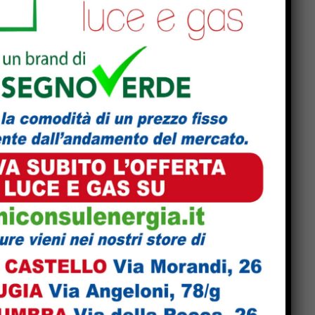
id
Popular
e
Incendio a Casaccia, nel
comune di Monte Santa
Maria Tiberina: rogo in fase
di contenimento
to
Monte Santa Maria Tiberina:
incendio tra Casaccia e
Rovereto di Marcignano, il
sindaco ringrazia i
soccorritori
San Giustino, pulizia
straordinaria di fossi e
canali: Simone Selvaggi,
a
bene anche la risposta dei
privati
“Checcaglini e Chieli, il
o
civismo è finito: il PD di