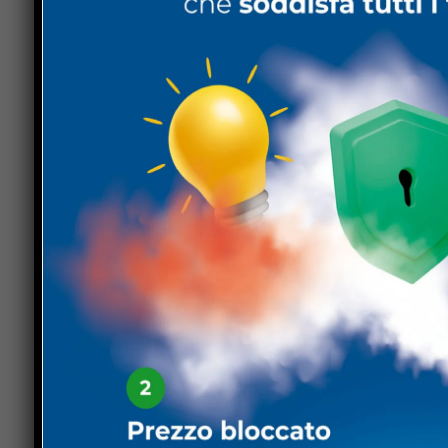
Certificazioni mediche. Per tutti coloro che non 
19, oltre che per quanti abbiano necessità di ess
Tevere dell’Usl Umbria 1 ha attivato presso il Cent
certificazioni necessarie con un medico autorizza
ore 10.30 di domenica 12 giugno.
Trasporto al seggio. Come per ogni consultazion
pubblico ai seggi, con un veicolo idoneo per pers
domenica 12 giugno dalle ore 9.00 alle ore 13.00 
essere prenotato al numero di telefono 339.738
Disposizioni per gli elettori. Con la responsabile
che l’uso della mascherina è fortemente raccoman
rimesso alla responsabilità di ciascun avente diri
anti-Covid 19, come evitare di uscire di casa per
o di temperatura corporea superiore ai 37.5 grad
Orari di apertura al pubblico. Per consentire ai c
particolare riferimento al rilascio delle tessere el