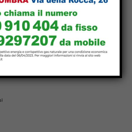
Sansepolcro all’attacco della
giunta che vira a destra”
Moira Lena Tassi porta Elba
e Bali al Museo Bolano, tra
colori e riti di pace
e
si