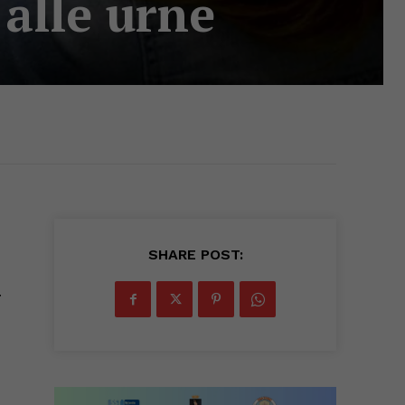
 alle urne
SHARE POST:
7