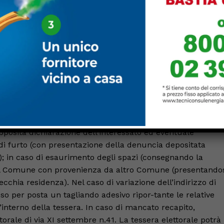
al pubblico prolungati. Gli aventi diritto al voto e i loro
nte nella sede di via XI Settembre n.41, nel quartiere San
e 18.00 (con orario continuato); domenica 12 giugno dalle
Gli elettori potranno recarsi anche alla delegazione
 sabato 11 giugno dalle ore 9.00 alle ore 13.00 e dalle ore
e 9.00 alle ore 13.00 e dalle ore 15.00 alle ore 23.00.
ricorda che il duplicato della tessera elettorale, per il qual
di documento d’identità valido, potrà essere rilasciato in
posita dichiarazione dell’interessato ed eventuale
 di furto (con presentazione della denuncia depositata
); in caso di esaurimento degli spazi (consegnando la
nel Comune con provenienza da altro Comune (presentando
cchia residenza). Nel caso di variazione dell’indirizzo di
o per posta un tagliando adesivo ripor-tante le relative
l’interno della tessera. In caso di mancato recapito,
ettorale di via XI settembre n.41. La tessera elettorale potrà