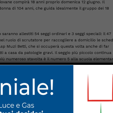
 giovane compirà 18 anni proprio domenica 12 giugno. Il
donna di 104 anni, che guida idealmente il gruppo dei 18
o saranno allestiti 54 seggi ordinari e 3 seggi speciali: il 47
nel ruolo di scrutatore per raccogliere a domicilio le sche
ll’Asp Muzi Betti, che si occuperà questa volta anche di far
tti a casa da patologie gravi. Il seggio più piccolo continua
l più numeroso stavolta è il numero 5 alla scuola elementa
02 aventi diritto al voto. Alcuni cittadini avranno a
tto a quelli abituali per la concomitanza con i lavori di
ri delle sezioni 9,10,14 della scuola dell’infanzia di
di voto presso la scuola primaria di Montedoro; quelli dell
ovranno recarsi alla scuola primaria di Riosecco; gli
imaria di Trestina, della sezione 39 di Badia Petroia e della
oteranno alla scuola secondaria di secondo grado di