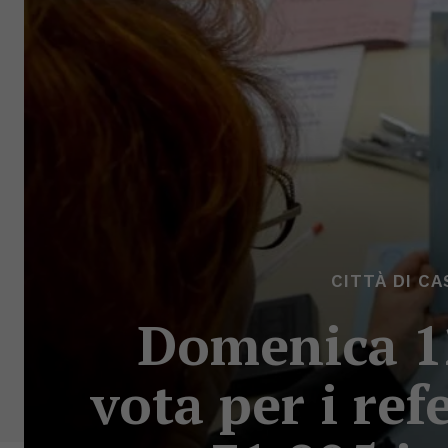
CITTÀ DI C
Domenica 12
vota per i re