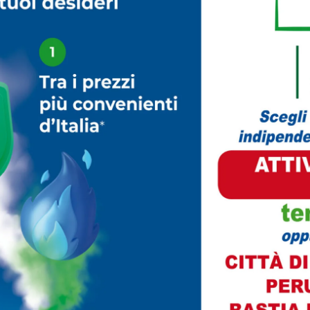
potessero lasciare il domicilio per gravi patologie, per Cov
ere accompagnati nella cabina per votare, il Distretto Alto
ro di Salute in via Vasari un servizio di rilascio delle
to, che sarà a disposizione degli utenti dalle ore 8.30 all
e, il Comune metterà a disposizione un servizio di traspor
one con disabilità e per gli anziani, che sarà utilizzabile
e dalle ore 16.00 alle ore 18.30. Il trasferimento potrà
3277.
 Daniela Salacchi, il Servizio Elettorale comunale chiarisce
dato per gli elettori che si presenteranno ai seggi. E’
tto al voto il rispetto delle regole basilari di prevenzione
 raggiungere il seggio in caso di sintomatologia respiratori
i.
ittadini le operazioni necessarie a partecipare al voto, con
ettorali che i possessori sono invitati a controllare, l’Uffici