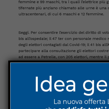
femmine e 99 maschi, tra i quali l’elettrice più
tifernate più anziano chiamato alle urne è una 
ultracentenari, di cui 6 maschi e 12 femmine.
Seggi. Per consentire l’esercizio del diritto di vot
bis all’ospedale; il 47 ter con personale medico 
degli elettori contagiati dal Covid-19; il 41 bis a
partecipare alla consultazione gli elettori costre
ad essere a Petrelle, con 205 elettori, mentre i
nord di via Cadibona, nel quartiere La Tina, con 8
disposizione seggi ubicati in luoghi diversi rispe
ristrutturazione in corso in alcune sedi: gli eletto
Montedoro potranno esercitare il proprio diritto 
sezioni 20 e 21 della scuola primaria di Userna d
elettori delle sezioni 36,50,52,53 della scuola pr
sezione 44 dell’ex scuola materna di Lugnano v
Trestina.