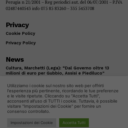
Perugia n 21/2001 – Reg periodici aut. del 06/07/2001 – P.IVA
02487440543 info 075 85 83260 – 335 5453708
Privacy
Cookie Policy
Privacy Policy
News
Cultura, Marchetti (Lega): “Dal Governo oltre 13
milioni di euro per Gubbio, Assisi e Piediluco”
POLITICA
Agosto 7, 2026
Utilizziamo i cookie sul nostro sito web per offrirti
l'esperienza più pertinente, ricordando le tue preferenze
e le visite ripetute. Cliccando su "Accetta Tutti",
acconsenti all'uso di TUTTI i cookie. Tuttavia, è possibile
visitare "Impostazioni dei Cookie" per fornire un
consenso controllato.
Impostazioni dei Cookie
Accetta Tutti
© 2024 Primo Piano Notizie