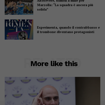
Altotevere, stimoli a mille per
Marzolla: “La squadra è ancora più
solida”
Experimenta, quando il contrabbasso e
il trombone diventano protagonisti
RELATED
More like this