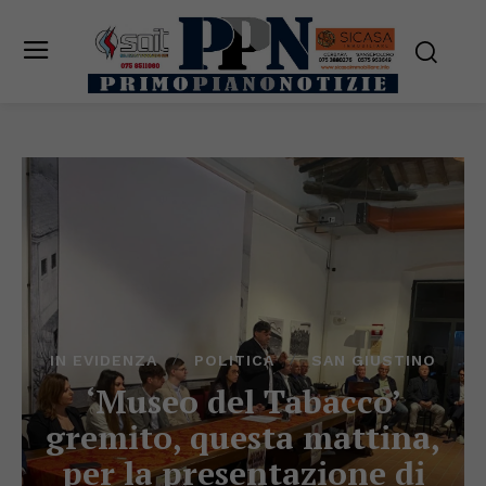
IN EVIDENZA
POLITICA
SAN GIUSTINO
‘Museo del Tabacco’
gremito, questa mattina,
per la presentazione di