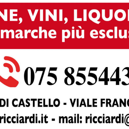
onda frazione: è il primo vantaggio della partita per la
tri e Carpita che ricade male dopo aver siglato il 5 pari,
non chiudeun paio di contrattacchi; comunque sia, il muro d
ortano avanti (6-7) la ErmGroup. Controsorpasso e break dei
ani del muro e la situazione si ribalta sul 13-11; poi però,
o al centro, è lo stesso opposto dei padroni di casa a far
uori bersaglio e con un tentativo stoppato dal muro (13-
 stavolta è la ErmGroup a tenere duro: la pipe di Cappellett
zzo in fase realizzativa e un contrattacco di
6; ci prova Galdenzi con l’ace del 18-21 e allora
areggio, che matura sulla battuta sbagliata di Gozzo.
he vede Biasotto subire un muro per poi riscattarsi con la
erata in difesa; tuttavia, il muro su Cappelletti inizia a
rtolini, che toglie Galiano e inserisce di nuovo
n è delle migliori e di queste pecche approfitta abilmente 
azza il punto del 12-8 con Gozzo. Dall’altra parte,