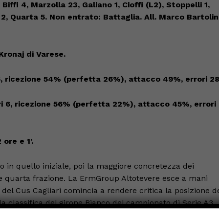
, Biffi 4, Marzolla 23, Galiano 1, Cioffi (L2), Stoppelli 1,
 2, Quarta 5. Non en
trato: Battaglia. All. Marco Bartolin
Kronaj di Varese.
5
, ricezione 5
4
% (perfetta
26
%), attacco
49
%, errori 2
ri
6
, ricezione 5
6
% (perfetta 2
2
%), attacco
45
%, errori
2 ore
e 1
’.
o in quello iniziale, poi la maggiore concretezza dei
a e quarta frazione. La ErmGroup Altotevere esce a mani
 del Cus Cagliari comincia a rendere critica la posizione d
la classifica del girone Bianco del campionato di Serie A3
 contro 6) e in attacco, perché più ordinati e pronti in