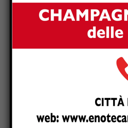
Cappelletti mette giù il pallone dell’1-0 nellasec
ErmGroup, con Marzolla che colpisce dai nove me
lasciando il posto a Cipriani, il quale a freddo 
Galiano e la schiacciata a rete di Marinelli rip
cagliaritani con il solito Biasotto, che piega le m
mentre Stoppelli ha nel frattempo rilevato Galian
rientrare gli avversari con un paio di attacchi f
15). Lui stesso rimedia con l’ace del 15 pari, ma
e le schiacciate di Marzolla, più un errore di Go
Cappelletti, mandano in fuga l’Altotevere sul 20-1
replica Marzolla, con il punto del 25-21 e del p
Galiano torna in formazione a inizio terzo set, c
stessa moneta, anche se la ErmGroup sembra rigen
rendere in salita la strada della compagine di Ba
Stoppelli. Anche la costruzione degli attacchi no
Cus Cagliariche, già regolare sui cambi palla, pi