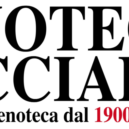
in fase di impostazione ed efficace solo a sprazzi in
rande mattatore del match con 29 punti e quando non passav
i centrali si è fatta sentire.Sul versante Altotevere,
nsiva di 5 ace e i 17 punti messi giù sono un
ù negativa la domenica ci si è messo l’infortunio a Carpita
lla caviglia del piede di appoggio in ricaduta: al suo posto 
n regia, Biasotto in posto 2, Galdenzi e Menicali al centro
o. Marco Bartolini gli oppone la diagonale Biffi-Marzolla, 
i e Carpita e libero Pochini, in alternanza con Cioffi.
imo set: Galiano spara fuori un primo tempo e, a parte g
monologo degli universitari: si scaldano Gozzo e Biasotto,
el 10-3. Non è finita qui: due muri vincenti su Carpita
ssimo di 11 sul palleggio-slash di Marinelli e
olo Marzolla è reattivo per l’Altotevere, che si riavvicina s
de la scena Biasotto e il punto del 25-17 è di Marinelli in