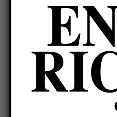
difesa al cospetto di una ErmGroup meno lucida 
battuta. L’opposto locale Biasotto è stato il g
lui ci ha pensato Gozzo (16), ma anche la coppia d
Marzolla ha di nuovo raggiunto quota 23, compre
buon segnale per Cappelletti; a rendere ancor pi
uscito a inizio secondo set per una distorsione a
entrato Cipriani, all’esordio stagionale.
Lorenzo Simeon, tecnico del Cus, schiera Ciardo i
Marinelli e Gozzo alla banda ed El Moudden liber
coppia centrale Quarta-Galiano, a lato Cappellett
ErmGroup “non pervenuta” per larga parte del pr
attacchi a segno di Cappelletti e Marzolla, è un 
poi Quarta subisce un muro e Gozzo trova l’ace d
dilatano il margine a +10 (13-3), che arriva al ma
sul nuovo muro ai danni di Cappelletti (19-8). Il s
16-21 con il contrattacco di Carpita, poi si ripren
contrattacco.