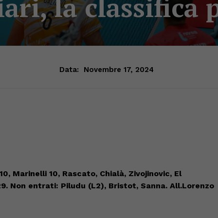
ari, la classifica
Data:
Novembre 17, 2024
 10, Mari
nelli 10, Rascato, Chialà, Zivojinovic
, El
2
9.
N
on
entrati: Piludu (L2), Bristot, Sanna.
A
ll.
Lorenzo