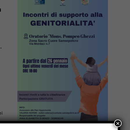
i
8
.
ei
×