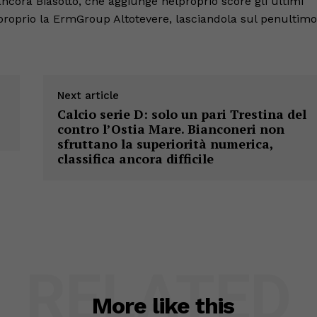
ncora Biasotto, che aggiunge nelproprio score gli ultimi
 proprio la ErmGroup Altotevere, lasciandola sul penultimo
Next article
Calcio serie D: solo un pari Trestina del
contro l’Ostia Mare. Bianconeri non
sfruttano la superiorità numerica,
classifica ancora difficile
RELATED
More like this