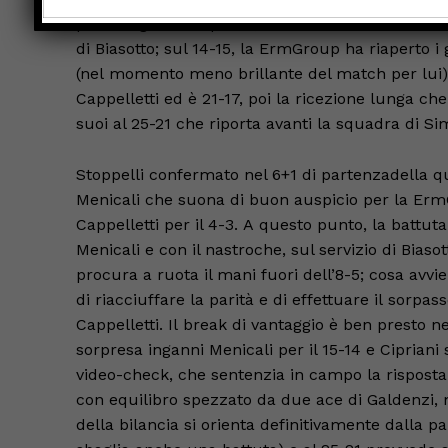
primo sigillo di Cipriani, che si è sbloccato ed 
di Biasotto; sul 14-15, la ErmGroup ha riaperto i
(nel momento meno brillante del match per lui) 
Cappelletti ed è 21-17, poi la ricezione lunga che
suoi al 25-21 che riporta avanti la squadra di S
Stoppelli confermato nel 6+1 di partenzadella q
Menicali che suona di buon auspicio per la Erm
Cappelletti per il 4-3. A questo punto, la battut
Menicali e con il nastroche, sul servizio di Biasot
procura a ruota il mani fuori dell’8-5; cosa avv
di riacciuffare la parità e di effettuare il sorpas
Cappelletti. Il break di vantaggio è ben presto 
sorpresa inganni Menicali per il 15-14 e Ciprian
video-check, che sentenzia in campo la risposta 
con equilibro spezzato da due ace di Galdenzi, m
della bilancia si orienta definitivamente dalla p