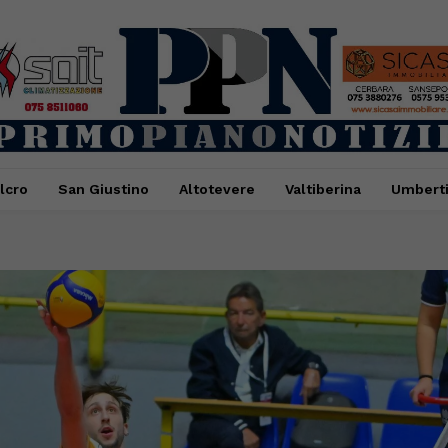
lcro
San Giustino
Altotevere
Valtiberina
Umbert