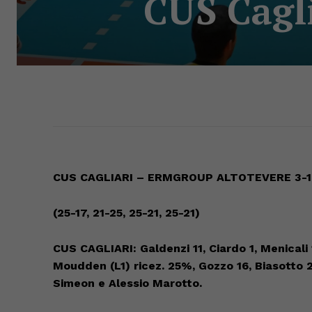
CUS Cagli
CUS CAGLIARI
–
ERMGROUP
ALTOTE
VERE 3-1
(25-17, 21-
25, 25-21, 25-21)
CUS C
AGLIARI: G
aldenzi 11, Ciardo 1, Menicali
Moudden
(L1) ricez. 25%, Gozzo 16, Biasotto 
S
imeon e Alessio Marotto.