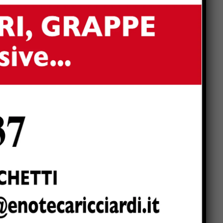
dal 17 agosto
“Sofia Ancora – Musica,
sorrisi, ricordi nell’aria”: il 14
agosto Monte Santa Maria
i
Tiberina torna a ballare per
Sofia
i
il