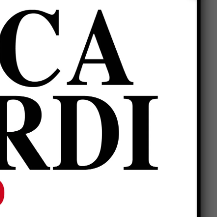
Popular
a
San Sisto sott’acqua dopo i
lavori, Forza Italia: “Basta
,
una pioggia per far saltare
è
tutto”
Dimensionamento scolastico
in Umbria, sindacati: “Bene il
,
recepimento della sentenza
la
TAR, ma i ritardi rischiano di
far saltare l’avvio delle
scuole”
li
Mestieri artigiani, l’allarme in
commissione: “Un patrimonio
che rischia di sparire”
ul
Città di Castello calcio,
settore giovanile: si riparte