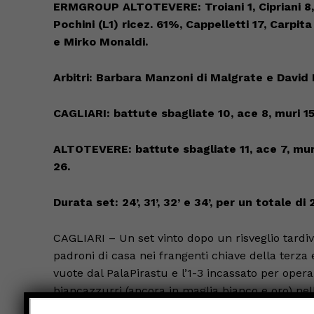
ERMGROUP ALTOTEVERE: Troiani 1, Ci
priani 8
Pochi
ni (L1) rice
z. 61%, C
appelletti 1
7, Carpita
e Mirko Monaldi.
Ar
bitri: Barbara Manzoni di Malgrate e David
CAGLIARI
: battute sbagliate 1
0
, ace
8
, muri
1
ALTOTEVERE: battute sbagliate 1
1
, ace
7
, mu
2
6
.
Durata set:
24
’
, 31
’
, 32
’
e 34
’
, per un totale di
CAGLIARI – Un set vinto dopo un risveglio tardiv
padroni di casa nei frangenti chiave della terz
vuote dal PalaPirastu e l’1-3 incassato per opera
biancazzurri (ancora in maglia bianco e oro) nel
Credem Banca. Sardi più incisivi a muro (15 punti