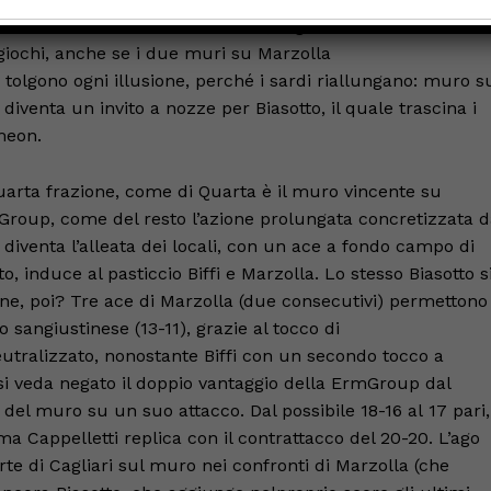
ace di Troiani chiamato in battuta, seguito da un attacco ou
 giochi, anche se i due muri su Marzolla
tolgono ogni illusione, perché i sardi riallungano: muro s
 diventa un invito a nozze per Biasotto, il quale trascina i
imeon.
uarta frazione, come di Quarta è il muro vincente su
Group, come del resto l’azione prolungata concretizzata 
a diventa l’alleata dei locali, con un ace a fondo campo di
to, induce al pasticcio Biffi e Marzolla. Lo stesso Biasotto s
iene, poi? Tre ace di Marzolla (due consecutivi) permettono
so sangiustinese (13-11), grazie al tocco di
neutralizzato, nonostante Biffi con un secondo tocco a
i si veda negato il doppio vantaggio della ErmGroup dal
del muro su un suo attacco. Dal possibile 18-16 al 17 pari,
a Cappelletti replica con il contrattacco del 20-20. L’ago
arte di Cagliari sul muro nei confronti di Marzolla (che