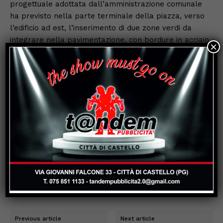
progettuale adottata dall’amministrazione comunale
ha previsto nella parte terminale della piazza, verso
l’edificio ad est, l’inserimento di due zone verdi da
integrare nella pavimentazione, con bordure in acciaio
×
che delimitano le aiuole, per creare spazi di
ombreggiatura con la messa a dimora di alberi di
altezza ridotta. Il sistema di sedute è stato
implementato da tecnologie smart (prese per ricarica
computer, illuminazione, elementi di connessione) e
l’arredo è stato completato con una fontana di acqua
potabile ed un cestino porta rifiuti. A completamento
dei lavori, il tratto di via Vitelli che costeggia la
Biblioteca Carducci è stato ricompreso nella piazza ed
è stato interamente pedonalizzato per ospitare spazi
dedicati alla sosta delle biciclette e un posto auto per
portatori di handicap.
Previous article
Next article