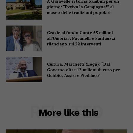
A Garavelle si torna bambini per un
giorno: “Evviva la Campagna!” al
museo delle tradizioni popolari
Grazie al fondo Conte 55 milioni
all’Umbria»: Pavanelli e Fantauzzi
rilanciano sui 22 interventi
Cultura, Marchetti (Lega): “Dal
Governo oltre 13 milioni di euro per
Gubbio, Assisi e Piediluco”
RELATED
More like this