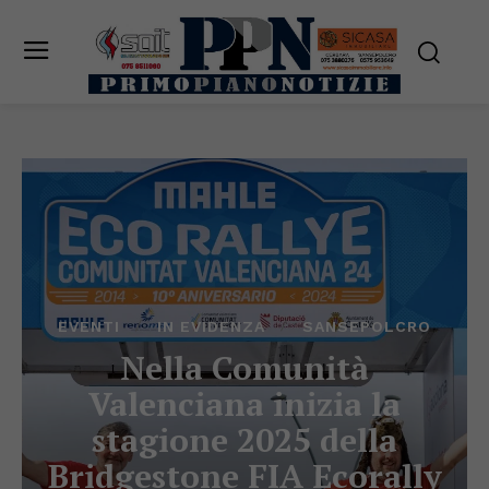
EVENTI
IN EVIDENZA
SANSEPOLCRO
Nella Comunità
Valenciana inizia la
stagione 2025 della
Bridgestone FIA Ecorally