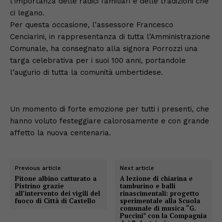
l’importanza delle radici familiari e delle tradizioni che
ci legano.
Per questa occasione, l’assessore Francesco
Cenciarini, in rappresentanza di tutta l’Amministrazione
Comunale, ha consegnato alla signora Porrozzi una
targa celebrativa per i suoi 100 anni, portandole
l’augurio di tutta la comunità umbertidese.
Un momento di forte emozione per tutti i presenti, che
hanno voluto festeggiare calorosamente e con grande
affetto la nuova centenaria.
Previous article
Next article
Pitone albino catturato a
A lezione di chiarina e
Pistrino grazie
tamburino e balli
all’intervento dei vigili del
rinascimentali: progetto
fuoco di Città di Castello
sperimentale alla Scuola
comunale di musica “G.
Puccini” con la Compagnia