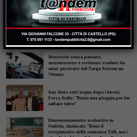
Popular
La Storia, quando una lezione si canta
invece di scriverla alla lavagna
Motociclo senza patente,
assicurazione e revisione scadute da
anni: pizzicato dal Targa System un
70enne
San Sisto sott’acqua dopo i lavori,
Forza Italia: “Basta una pioggia per far
saltare tutto”
Dimensionamento scolastico in
Umbria, sindacati: “Bene il
recepimento della sentenza TAR, ma i