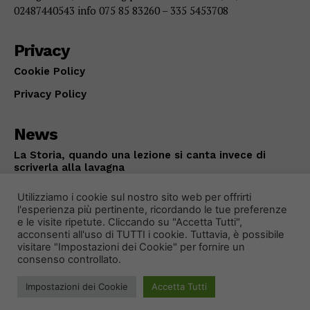
02487440543 info 075 85 83260 – 335 5453708
Privacy
Cookie Policy
Privacy Policy
News
La Storia, quando una lezione si canta invece di
scriverla alla lavagna
ATTUALITÀ
Agosto 6, 2026
Utilizziamo i cookie sul nostro sito web per offrirti
l'esperienza più pertinente, ricordando le tue preferenze
e le visite ripetute. Cliccando su "Accetta Tutti",
acconsenti all'uso di TUTTI i cookie. Tuttavia, è possibile
visitare "Impostazioni dei Cookie" per fornire un
consenso controllato.
Impostazioni dei Cookie
Accetta Tutti
© 2024 Primo Piano Notizie