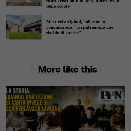
ritardi rischiano di far saltare l’avvio
delle scuole”
Mestieri artigiani, l’allarme in
commissione: “Un patrimonio che
rischia di sparire”
RELATED
More like this