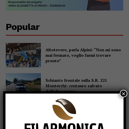
Popular
Altotevere, parla Alpini: “Non mi sono
mai fermato, voglio farmi trovare
pronto”
Schianto frontale sulla S.R. 221
Monterchi: centauro salvato
dall’elisoccorso
×
Sansepolcro, arrestata coppia di
truffatori: con loro, in auto, il figlio di 7
anni